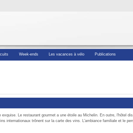
rcuits
Week-ends
Les vacances à vélo
Publications
exquise. Le restaurant gourmet a une étoile au Michelin. En outre, l'hôtel di
ns internationaux trônent sur la carte des vins. L'ambiance familiale et le pe