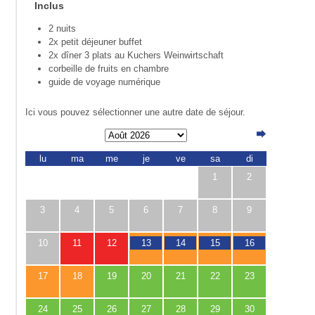
Inclus
2 nuits
2x petit déjeuner buffet
2x dîner 3 plats au Kuchers Weinwirtschaft
corbeille de fruits en chambre
guide de voyage numérique
Ici vous pouvez sélectionner une autre date de séjour.
lu
ma
me
je
ve
sa
di
1
2
3
4
5
6
7
8
9
10
11
12
13
14
15
16
17
18
19
20
21
22
23
24
25
26
27
28
29
30