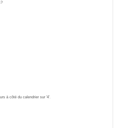
s?
rs à côté du calendrier sur '4'.