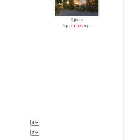
3 jours
à p.d.
p.p.
€ 305
e