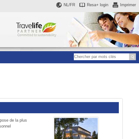
NL/FR
Resa+
login
Imprimer
spose de la plus
rsonnel