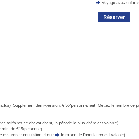
Voyage avec enfant
Réserver
.
 inclus). Supplément demi-pension: € 55/personne/nuit. Mettez le nombre de jou
des tarifaires se chevauchent, la période la plus chère est valable).
e min. de €15/personne).
ne assurance annulation et que
la raison de l'annulation
est valable).