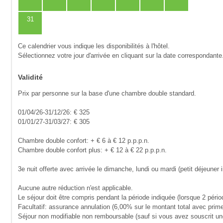
31
Ce calendrier vous indique les disponibilités à l'hôtel.
Sélectionnez votre jour d'arrivée en cliquant sur la date correspondante
Validité
Prix par personne sur la base d'une chambre double standard.
01/04/26-31/12/26: € 325
01/01/27-31/03/27: € 305
Chambre double confort: + € 6 à € 12 p.p.p.n.
Chambre double confort plus: + € 12 à € 22 p.p.p.n.
3e nuit offerte avec arrivée le dimanche, lundi ou mardi (petit déjeuner
Aucune autre réduction n'est applicable.
Le séjour doit être compris pendant la période indiquée (lorsque 2 pério
Facultatif: assurance annulation (6,00% sur le montant total avec prim
Séjour non modifiable non remboursable (sauf si vous avez souscrit u