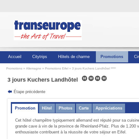
Accueil
Citytrips
Hôtels de charme
Promotions
Ci
Promotions
Allemagne
Promotions Eifel
3 jours Kuchers Landhôtel ****
3 jours Kuchers Landhôtel
Étape précédente
Promotion
Hôtel
Photos
Carte
Appréciations
Cet hôtel champêtre typiquement allemand est réputé pour sa cuisine 
grande cave à vin de la province de Rheinland-Pfalz. Plus de 1.200 vi
enthousiaste contribuent à la réussite de votre séjour en Eifel.