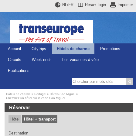
NL/FR
Resa+
login
Imprimer
Accueil
Citytrips
Hôtels de charme
Promotions
Circuits
Week-ends
Les vacances à vélo
Publications
Hôtels de charme
Portugal
Hôtels Sao Miguel
Cherchez un hôtel sur la carte Sao Miguel
Réserver
Hôtel
Hôtel + transport
Destination