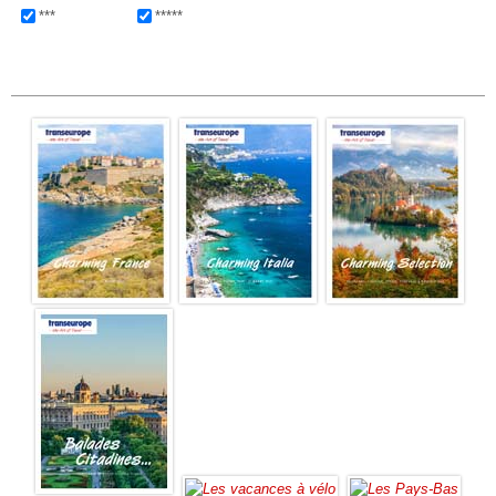
***
*****