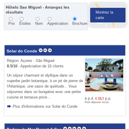
Hôtels Sao Miguel - Arrangez les
résultats
Montrez la
carte
Prix
Étoiles
Nom
Appréciation
Brochure
Solar do Conde
Région: Açores - São Miguel
8.5/10
- Appréciation de 16 clients
Un séjour charmant et idyllique dans un
superbe jardin botanique, à un jet de pierre de
l'Atlantique, une oasis de quiétude... Vous
séjournez dans un bungalow avec une petite
cuisine et terrasse privé...
à p.d.
p.p.
€
33,7
Petit déjeuner inclus
Plus d'informations sur Solar do Conde