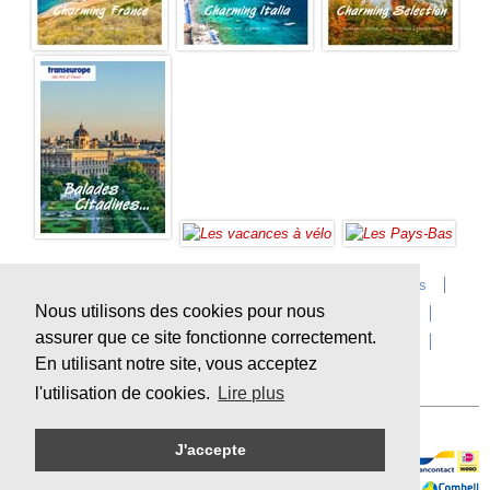
Accueil
Infos sur Transeurope
Postes vacants
Nous utilisons des cookies pour nous
Contact
Questions?
Agences
Extras
assurer que ce site fonctionne correctement.
Conditions de voyage
Assurances
privacy
En utilisant notre site, vous acceptez
Durabilité
l'utilisation de cookies.
Lire plus
J'accepte
Paiement en ligne sécurisé