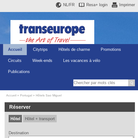
NL/FR
Resa+
login
Imprimer
Accueil
Citytrips
Hôtels de charme
Promotions
Circuits
Week-ends
Les vacances à vélo
Publications
Accueil
Portugal
Hôtels Sao Miguel
Réserver
Hôtel
Hôtel + transport
Destination