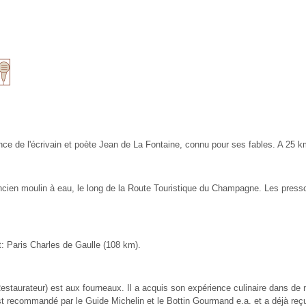
ance de l'écrivain et poète Jean de La Fontaine, connu pour ses fables. A 25
n ancien moulin à eau, le long de la Route Touristique du Champagne. Les pr
t: Paris Charles de Gaulle (108 km).
e Restaurateur) est aux fourneaux. Il a acquis son expérience culinaire dans
t est recommandé par le Guide Michelin et le Bottin Gourmand e.a. et a déjà reç