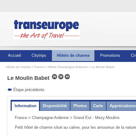
Accueil
Citytrips
Hôtels de charme
Promotions
Cir
Hôtels de charme
France
Hôtels Champagne-Ardenne
Le Moulin Babet
Le Moulin Babet
Étape précédente
Information
Disponibilité
Photos
Carte
Appréciations
France
>
Champagne-Ardenne
> Grand Est - Mezy-Moulins
Petit hôtel de charme situé au calme, pour les amoureux de la nature