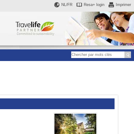
NL/FR
Resa+
login
Imprimer