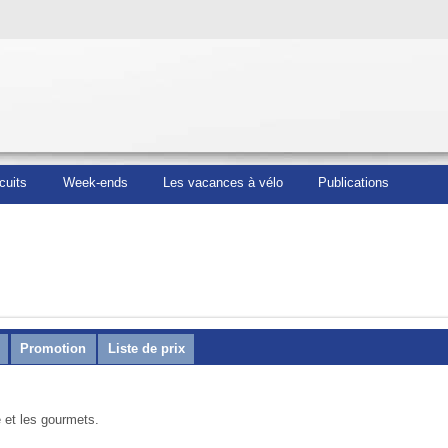
cuits
Week-ends
Les vacances à vélo
Publications
Promotion
Liste de prix
 et les gourmets.