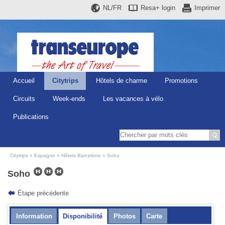
NL/FR
Resa+
login
Imprimer
Accueil
Citytrips
Hôtels de charme
Promotions
Circuits
Week-ends
Les vacances à vélo
Publications
Citytrips
Espagne
Hôtels Barcelone
Soho
Soho
Étape précédente
Information
Disponibilité
Photos
Carte