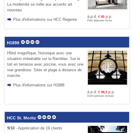
La modernité se mêle aux accents art
nouveau.
à p.d.
p.p.
€
85
Plus d'informations sur HCC Regente
Petit déjeuner inclus
H1898
Hôtel magnifique, historique avec une
situation imbattable sur la Ramblas. Sur le
toit en terrasse avec piscine, vous avez une
vue grandiose. Sites et plage à distance de
marche.
Plus d'informations sur H1898
à p.d.
p.p.
€
98,3
Demi-pension incluse
HCC St. Moritz
9/10
- Appréciation de 19 clients