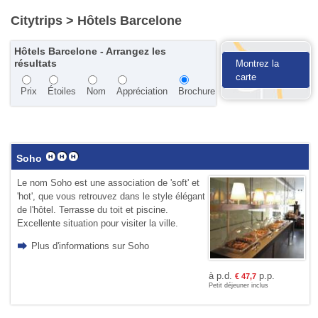
Citytrips
> Hôtels Barcelone
Hôtels Barcelone - Arrangez les
résultats
Montrez la
carte
Prix
Étoiles
Nom
Appréciation
Brochure
Soho
Le nom Soho est une association de 'soft' et
'hot', que vous retrouvez dans le style élégant
de l'hôtel. Terrasse du toit et piscine.
Excellente situation pour visiter la ville.
Plus d'informations sur Soho
à p.d.
p.p.
€
47,7
Petit déjeuner inclus