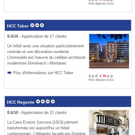
Petit déjeuner inclus
HCC Taber
8.4/10
- Appréciation de 17 clients
Un hôtel avec une situation parti­cu­lièrement
centrale et une décoration moderne.
L'immeuble est l'oeuvre du célèbre architecte
moderniste Domènech i Montaner.
Plus d'informations sur HCC Taber
à p.d.
p.p.
€
78
Petit déjeuner inclus
HCC Regente
8.6/10
- Appréciation de 21 clients
La Casa Evarist Juncosa (1913) joliment
transformée est aujourd'hui un hôtel
contemporain. L'élégante façade est d'origine.