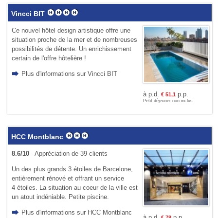
Vincci BIT
Ce nouvel hôtel design artistique offre une
situation proche de la mer et de nombreuses
possibilités de détente. Un enrichissement
certain de l'offre hôtelière !
Plus d'informations sur Vincci BIT
à p.d.
p.p.
€
51,1
Petit déjeuner non inclus
HCC Montblanc
8.6/10
- Appréciation de 39 clients
Un des plus grands 3 étoiles de Barcelone,
entièrement rénové et offrant un service
4 étoiles. La situation au coeur de la ville est
un atout indéniable. Petite piscine.
Plus d'informations sur HCC Montblanc
à p.d.
p.p.
€
78