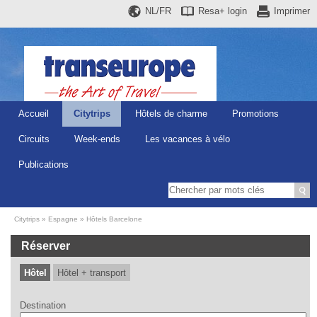
NL/FR
Resa+
login
Imprimer
Accueil
Citytrips
Hôtels de charme
Promotions
Circuits
Week-ends
Les vacances à vélo
Publications
Citytrips
Espagne
Hôtels Barcelone
Réserver
Hôtel
Hôtel + transport
Destination