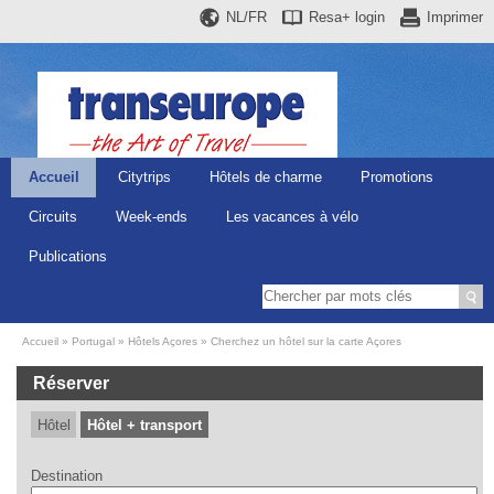
NL/FR
Resa+
login
Imprimer
Accueil
Citytrips
Hôtels de charme
Promotions
Circuits
Week-ends
Les vacances à vélo
Publications
Accueil
Portugal
Hôtels Açores
Cherchez un hôtel sur la carte Açores
Réserver
Hôtel
Hôtel + transport
Destination