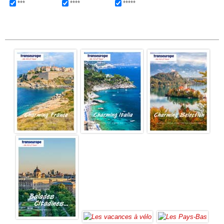
***
****
*****