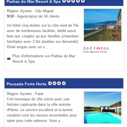
Pedras do Mar Resort & Spa
Région: Açores - São Miguel
9/10
- Appréciation de 34 clients
Un hôtel cinq étoiles sur la côte nord de l'île
avec de nombreuses facilités, dédié aussi
bien aux couples qu’aux familles (chambres
familiales avec 2 lits doubles sur demande).
Dîner exquis avec un v...
à p.d.
p.p.
€
43,3
Petit déjeuner inclus
Plus d'informations sur Pedras do Mar
Resort & Spa
Pousada Forte Horta
Région: Açores - Faial
Fort historique du 16e siècle avec une
histoire captivante dans la ville animée
d'Horta. Le service excellent et la bonne
situation sont les raisons essentielles pour
opter pour cette adresse. Vous y ...