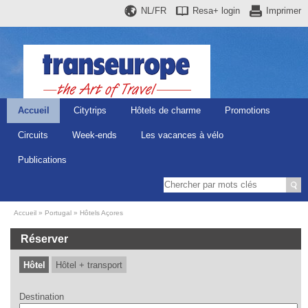
NL/FR
Resa+
login
Imprimer
Accueil
Citytrips
Hôtels de charme
Promotions
Circuits
Week-ends
Les vacances à vélo
Publications
Accueil
Portugal
Hôtels Açores
Réserver
Hôtel
Hôtel + transport
Destination