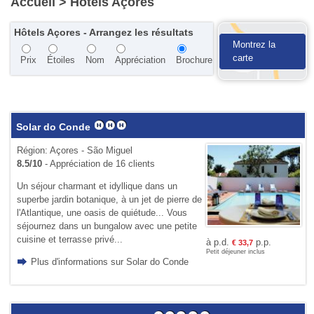
Accueil
> Hôtels Açores
Hôtels Açores - Arrangez les résultats
Montrez la
carte
Prix
Étoiles
Nom
Appréciation
Brochure
Solar do Conde
Région: Açores - São Miguel
8.5/10
- Appréciation de 16 clients
Un séjour charmant et idyllique dans un
superbe jardin botanique, à un jet de pierre de
l'Atlantique, une oasis de quiétude... Vous
séjournez dans un bungalow avec une petite
cuisine et terrasse privé...
à p.d.
p.p.
€
33,7
Petit déjeuner inclus
Plus d'informations sur Solar do Conde