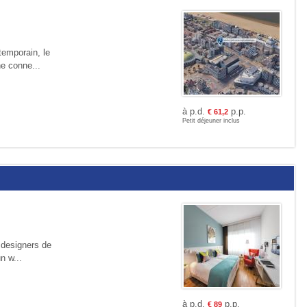
temporain, le
ne conne...
à p.d.
p.p.
€
61,2
Petit déjeuner inclus
 designers de
n w...
à p.d.
p.p.
€
89