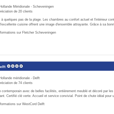
Hollande Méridionale - Scheveningen
réciation de 20 clients
 à quelques pas de la plage. Les chambres au confort actuel et l'intérieur con
 l'excellente cuisine offrent une image d'ensemble attrayante. Grâce à sa bon
nformations sur Fletcher Scheveningen
lft
Hollande méridionale - Delft
réciation de 74 clients
in contemporain avec de belles facilités, entièrement meublé et décoré par les
ant. Certifié clé verte. Accueil et service convivial. Point de chute idéal pour u
nformations sur WestCord Delft