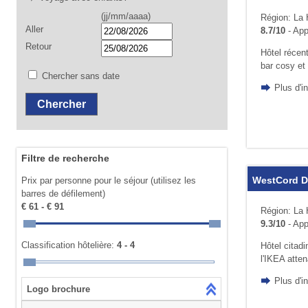
(jj/mm/aaaa)
Région: La 
Aller
8.7/10
- App
Retour
Hôtel récent
bar cosy et
Chercher sans date
Plus d'i
Filtre de recherche
WestCord De
Prix par personne pour le séjour (utilisez les
barres de défilement)
€ 61 - € 91
Région: La 
9.3/10
- App
Classification hôtelière:
4 - 4
Hôtel citad
l'IKEA atten
Plus d'i
Logo brochure