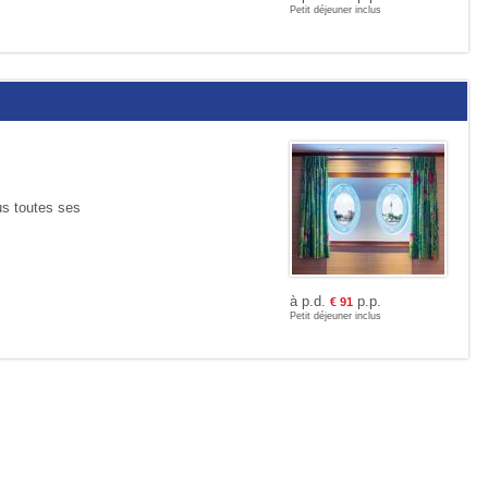
Petit déjeuner inclus
us toutes ses
à p.d.
p.p.
€
91
Petit déjeuner inclus