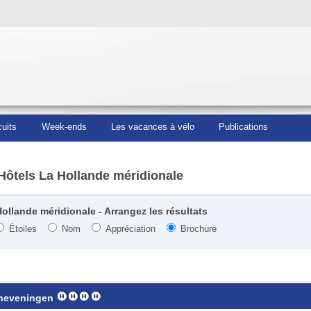
cuits
Week-ends
Les vacances à vélo
Publications
Hôtels La Hollande méridionale
ollande méridionale - Arrangez les résultats
Étoiles
Nom
Appréciation
Brochure
cheveningen