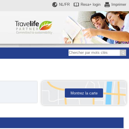
NL/FR
Resa+
login
Imprimer
Montrez la carte