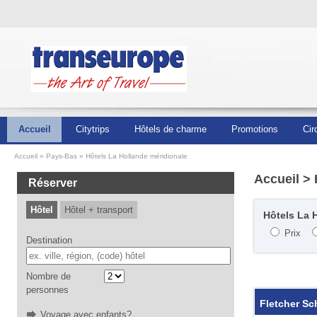
Accueil
Citytrips
Hôtels de charme
Promotions
Cir
Accueil
Pays-Bas
Hôtels La Hollande méridionale
Accueil
> 
Réserver
Hôtel
Hôtel + transport
Hôtels La H
Prix
Destination
Nombre de
personnes
Fletcher S
Voyage avec enfants?