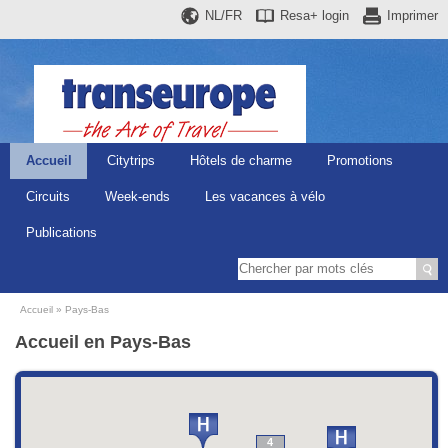
NL/FR
Resa+
login
Imprimer
Accueil
Citytrips
Hôtels de charme
Promotions
Circuits
Week-ends
Les vacances à vélo
Publications
Accueil
Pays-Bas
Accueil en Pays-Bas
4