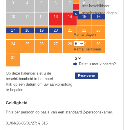
3
4
5
6
7
8
9
niet beschikbaar
geselecteerde dagen
x
10
11
12
13
14
15
16
17
18
19
20
21
22
23
Aantal dagen
24
25
26
27
28
29
30
Aantal personen
31
Reist u met kinderen?
Op deze kalender ziet u de
Reserveren
beschikbaarheid in het hotel.
Klik op een datum om uw aankomstdag
te bepalen.
Geldigheid
Prijs per persoon op basis van een standaard 2-persoonskamer.
01/04/26-05/01/27: € 315