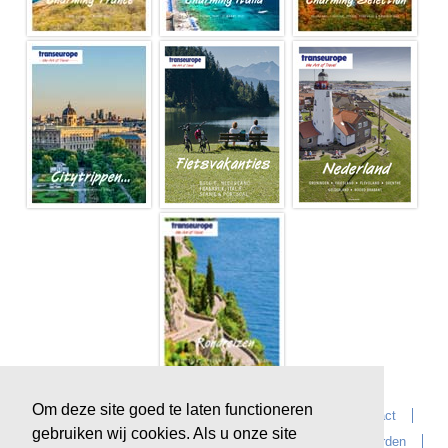
Om deze site goed te laten functioneren
Home
Over Transeurope
Vacatures
Contact
gebruiken wij cookies. Als u onze site
Vragen?
Reiskantoren
Extras
Reisvoorwaarden