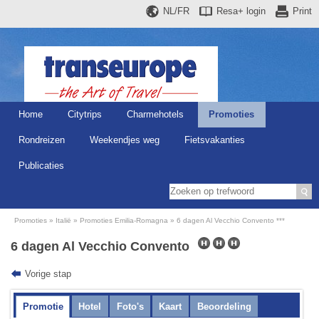
NL/FR
Resa+
login
Print
Home
Citytrips
Charmehotels
Promoties
Rondreizen
Weekendjes weg
Fietsvakanties
Publicaties
Promoties
Italië
Promoties Emilia-Romagna
6 dagen Al Vecchio Convento ***
6 dagen Al Vecchio Convento
Vorige stap
Promotie
Hotel
Foto's
Kaart
Beoordeling