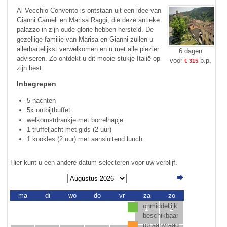
Al Vecchio Convento is ontstaan uit een idee van
Gianni Cameli en Marisa Raggi, die deze antieke
palazzo in zijn oude glorie hebben hersteld. De
gezellige familie van Marisa en Gianni zullen u
allerhartelijkst verwelkomen en u met alle plezier
6 dagen
adviseren. Zo ontdekt u dit mooie stukje Italië op
voor
p.p.
€ 315
zijn best.
Inbegrepen
5 nachten
5x ontbijtbuffet
welkomstdrankje met borrelhapje
1 truffeljacht met gids (2 uur)
1 kookles (2 uur) met aansluitend lunch
Hier kunt u een andere datum selecteren voor uw verblijf.
ma
di
wo
do
vr
za
zo
onmiddellijk
1
2
beschikbaar
op aanvraag