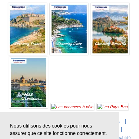
Accueil
Infos sur Transeurope
Postes vacants
Nous utilisons des cookies pour nous
Contact
Questions?
Agences
Extras
assurer que ce site fonctionne correctement.
Conditions de voyage
Assurances
privacy
Durabilité