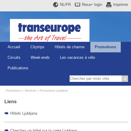
NL/FR
Resa+
login
Imprimer
Accueil
Citytrips
Hôtels de charme
Promotions
Circuits
Week-ends
Les vacances à vélo
Publications
Promotions
Slovénie
Promotions Ljubljana
Liens
Hôtels Ljubljana
Cherchez un hôtel sur la carte Ljubljana