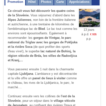
Promotion
Hôtel
Photos
Carte
Appréciations
Ce circuit vous fait découvrir les quatre coins
de la Slovénie.
Vous séjournez d’abord dans les
Alpes Juliennes
, non loin de la frontière italienne
et autrichienne, à une trentaine de kilomètres de
l'emblématique lac de
Bled
. Le lac tout comme les
13 jours
environs sont époustouflants. Egalement à
à p.d.
€ 935
recommander: les
gorges de Vintgar, le parc
p.p.
national du Triglav avec les gorges de Pokljuka
et la rivière Soca
(de quoi profiter des sports
d'eau vive!), le superbe
lac naturel de Bohinj, la
région viticole de Brda, les villes de Radovljica
et Kranj,...
Vous passerez ensuite 1 nuit dans la charmante
capitale
Ljubljana
. L'ambiance y est décontractée
et la ville offre un
panel de lieux à visiter
comme
le château, les rives de la Ljubljanica, le parc, le
marché....
Continuez ensuite vers les collines de
l'est de la
Slovénie
, pour un séjour dans le
village viticole
de Jerusalem
, au confluent des rivières Drava et