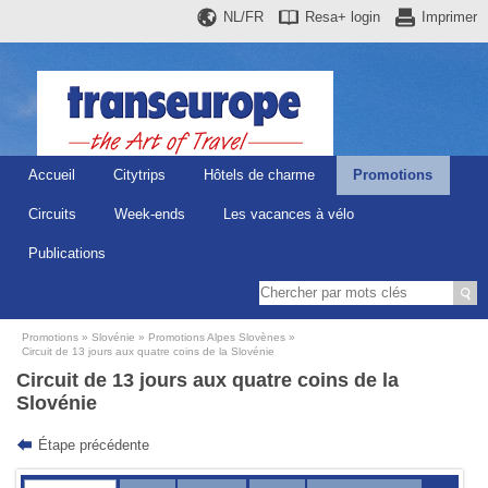
NL/FR
Resa+
login
Imprimer
Accueil
Citytrips
Hôtels de charme
Promotions
Circuits
Week-ends
Les vacances à vélo
Publications
Promotions
Slovénie
Promotions Alpes Slovènes
Circuit de 13 jours aux quatre coins de la Slovénie
Circuit de 13 jours aux quatre coins de la
Slovénie
Étape précédente