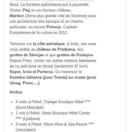
Mura. La frontière autrichienne est à proximité.
Visitez
Ptuj
et son fameux château;
Maribor
(2ème plus grande ville de Slovénie) avec
une architecture très baroque et un charme
particulier; ou encore
Pohorje
, Capitale
Européenne de la culture en 2012.
Terminez sur
la côte adriatique
, à Izola, non sans
vous arrêter au
château de Predjama
, aux
grottes de Skocjan
et aux
grottes de Postojna.
Depuis Piran, visitez les autres stations balnéaires
de ce petit bout de littoral (seulement 47 km!);
Koper, Izola et Portoroz.
Ou traversez la
frontière italienne (pour Trieste)
ou croate (pour
Umag, Porec,...).
Inclus
4 nuits à l'hôtel: Triangel Boutique Hôtel ****
(Gozd Martuljek)
1 nuit à l'hôtel: Urban Boutique Hôtel Center
**** (Ljubljana)
3 nuits à l'hôtel: Sibon Wine & Spa Resort ****
(Jeruzalem)