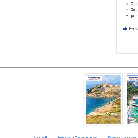
3 nu
3x p
peti
En s