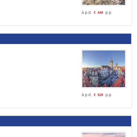
à p.d.
p.p.
€
449
à p.d.
p.p.
€
529