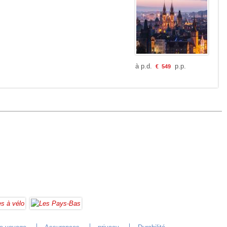
à p.d.
p.p.
€
549