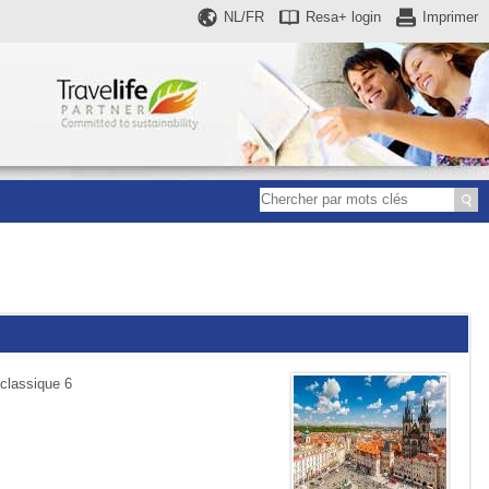
NL/FR
Resa+
login
Imprimer
 classique 6