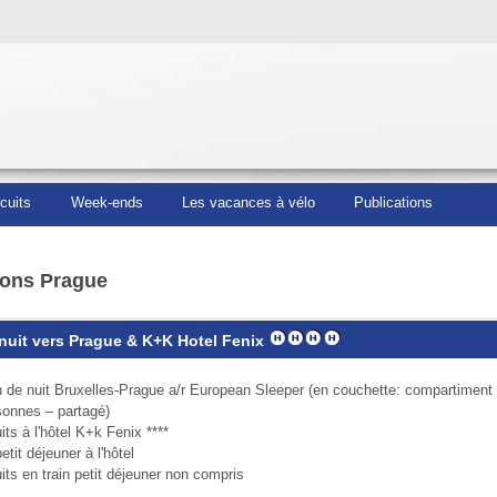
rcuits
Week-ends
Les vacances à vélo
Publications
ons Prague
 nuit vers Prague & K+K Hotel Fenix
in de nuit Bruxelles-Prague a/r European Sleeper (en couchette: compartiment
sonnes – partagé)
its à l'hôtel K+k Fenix ****
etit déjeuner à l'hôtel
its en train petit déjeuner non compris