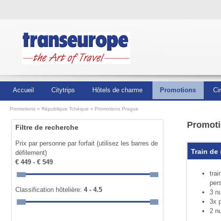
Accueil
Citytrips
Hôtels de charme
Promotions
Ci
Promotions
République Tchèque
Promotions Prague
Promoti
Filtre de recherche
Prix par personne par forfait (utilisez les barres de
Train de
défilement)
€ 449 - € 549
tra
per
Classification hôtelière:
4 - 4.5
3 nu
3x p
2 nu