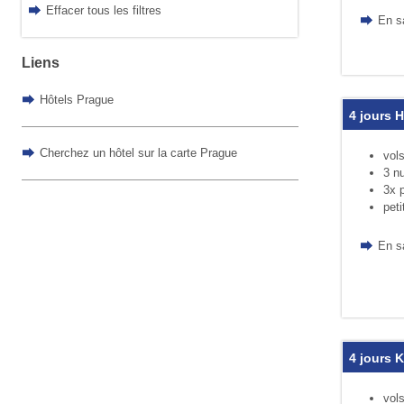
Effacer tous les filtres
En s
Liens
Hôtels Prague
4 jours 
Cherchez un hôtel sur la carte Prague
vols
3 nu
3x p
peti
En s
4 jours 
vols