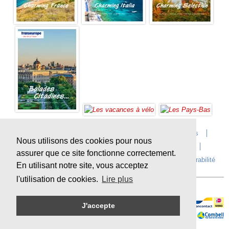
Accueil
Infos sur Transeurope
Postes vacants
Nous utilisons des cookies pour nous
Contact
Questions?
Agences
Extras
assurer que ce site fonctionne correctement.
Conditions de voyage
Assurances
privacy
Durabilité
En utilisant notre site, vous acceptez
l'utilisation de cookies.
Lire plus
J'accepte
Paiement en ligne sécurisé
Sitemap
© Copyright
Transeurope
, 2000-
2026, All rights reserved.
Cloud hosting by