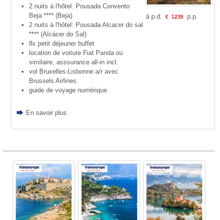
2 nuits à l'hôtel: Pousada Convento
Beja **** (Beja)
à p.d.
p.p.
€
1239
2 nuits à l'hôtel: Pousada Alcacer do sal
**** (Alcácer do Sal)
8x petit déjeuner buffet
location de voiture Fiat Panda ou
similaire, asssurance all-in incl.
vol Bruxelles-Lisbonne a/r avec
Brussels Airlines
guide de voyage numérique
En savoir plus