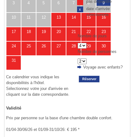
pas disponible
3
4
5
6
7
8
9
date d'arrivée
x
sélectionnée
10
11
12
13
14
15
16
17
18
19
20
21
22
23
Nombre de jours
24
25
26
27
28
29
30
Nombre de personnes
31
Voyage avec enfants?
Ce calendrier vous indique les
Réserver
disponibilités à l'hôtel.
Sélectionnez votre jour d'arrivée en
cliquant sur la date correspondante.
Validité
Prix par personne sur la base d'une chambre double confort.
01/04-30/06/26 et 01/09-31/10/26: € 195 *