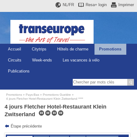
NL/FR
Resa+
login
Imprimer
Accueil
Citytrips
Hôtels de charme
Promotions
Circuits
Week-ends
Les vacances à vélo
Publications
Promotions
Pays-Bas
Promotions Gueldre
4 jours Fletcher Hotel-Restaurant Klein Zwitserland ****
4 jours Fletcher Hotel-Restaurant Klein
Zwitserland
Étape précédente