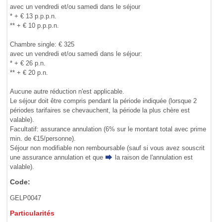
avec un vendredi et/ou samedi dans le séjour
* + € 13 p.p.p.n.
** + € 10 p.p.p.n.
Chambre single: € 325
avec un vendredi et/ou samedi dans le séjour:
* + € 26 p.n.
** + € 20 p.n.
Aucune autre réduction n'est applicable.
Le séjour doit être compris pendant la période indiquée (lorsque 2
périodes tarifaires se chevauchent, la période la plus chère est
valable).
Facultatif: assurance annulation (6% sur le montant total avec prime
min. de €15/personne).
Séjour non modifiable non remboursable (sauf si vous avez souscrit
une assurance annulation et que
la raison de l'annulation
est
valable).
Code:
GELP0047
Particularités