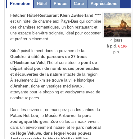
Promotion
Hôtel
Photos
Carte
Appréciations
Fletcher Hôtel-Restaurant Klein Zwitserland ****
est un hôtel de charme aux
Pays-Bas
qui combine
des chambres romantiques, un bon restaurant et
une espace bien-être soignée, idéal pour cocooner
et profiter pleinement.
4 jours
à p.d.
€ 195
Situé paisiblement dans la province de
la
p.p.
Gueldre
,
à côté du parcours de 27 trous
d’Heelsumse Veld
, l’hôtel constitue le
point de
départ idéal pour de nombreuses promenades
et découvertes de la nature
intacte de la région.
À seulement 11 km se trouve la ville historique
d’
Arnhem
, riche en vestiges médiévaux,
attrayante pour le shopping et verdoyante avec de
nombreux parcs.
Dans les environs, ne manquez pas les jardins du
Palais Het Loo
, le
Musée Airborne
, le
parc
zoologique Burgers’ Zoo
où les animaux vivent
dans un environnement naturel et le
parc national
de Hoge Veluwe, dans lequel vous pouvez