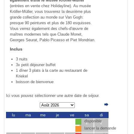
également visite le Musée Kröller-Müller
(entrées en vente chez Holidayline). Au musée
Kröller-Müller, vous trouverez la deuxième plus
grande collection au monde sur Van Gogh:
presque 90 peintures et plus de 180 esquisses.
Vous verrez également des chefs-d'œuvre de
maîtres modernes tels que Claude Monet,
Georges Seurat, Pablo Picasso et Piet Mondrian.
Inclus
3 nuits
3x petit déjeuner buffet
1 dîner 3 plats à la carte au restaurant de
Kriekel
boisson de bienvenue
Ici vous pouvez sélectionner une autre date de séjour.
lu
ma
me
je
ve
sa
di
disponible
1
2
lancer la demande