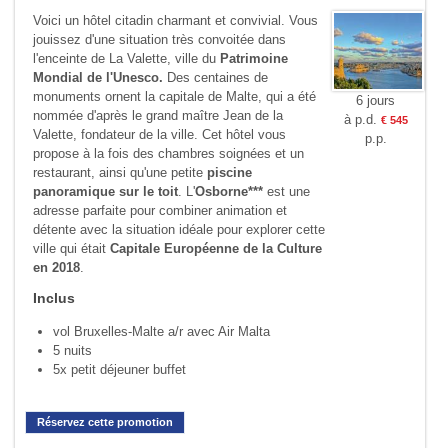
Voici un hôtel citadin charmant et convivial. Vous
jouissez d'une situation très convoitée dans
l'enceinte de La Valette, ville du
Patrimoine
Mondial de l'Unesco.
Des centaines de
monuments ornent la capitale de Malte, qui a été
6 jours
nommée d'après le grand maître Jean de la
à p.d.
€ 545
Valette, fondateur de la ville. Cet hôtel vous
p.p.
propose à la fois des chambres soignées et un
restaurant, ainsi qu'une petite
piscine
panoramique sur le toit
. L'
Osborne***
est une
adresse parfaite pour combiner animation et
détente avec la situation idéale pour explorer cette
ville qui était
Capitale Européenne de la Culture
en 2018
.
Inclus
vol Bruxelles-Malte a/r avec Air Malta
5 nuits
5x petit déjeuner buffet
Réservez cette promotion