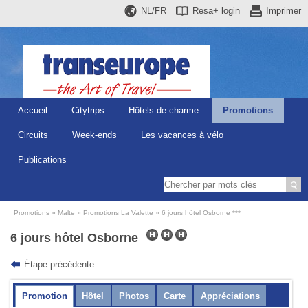
NL/FR
Resa+
login
Imprimer
Accueil
Citytrips
Hôtels de charme
Promotions
Circuits
Week-ends
Les vacances à vélo
Publications
Promotions
Malte
Promotions La Valette
6 jours hôtel Osborne ***
6 jours hôtel Osborne
Étape précédente
Promotion
Hôtel
Photos
Carte
Appréciations