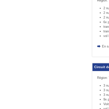
Région: 
2 nu
2 nu
2 nu
6x p
tra
tra
vol 
En s
Circuit d
Région: 
3 nu
3 nu
3 nu
9x p
Voit
vol 