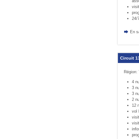
ass
visi
pro
24/
En s
Circuit 1
Région: 
4 nu
3 nu
3 nu
2 nu
12 n
vol 
visi
visi
info
pro