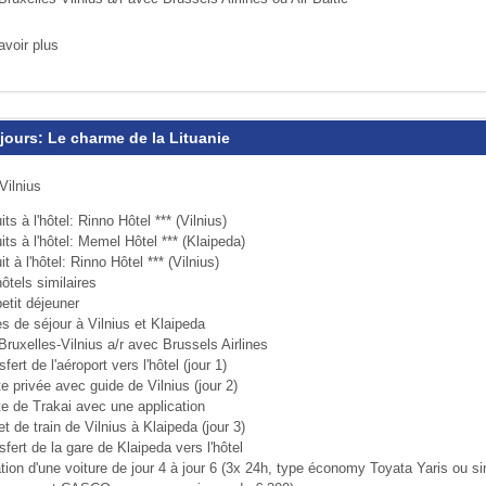
avoir plus
 jours: Le charme de la Lituanie
Vilnius
its à l'hôtel: Rinno Hôtel *** (Vilnius)
its à l'hôtel: Memel Hôtel *** (Klaipeda)
it à l'hôtel: Rinno Hôtel *** (Vilnius)
ôtels similaires
etit déjeuner
s de séjour à Vilnius et Klaipeda
Bruxelles-Vilnius a/r avec Brussels Airlines
sfert de l'aéroport vers l'hôtel (jour 1)
te privée avec guide de Vilnius (jour 2)
te de Trakai avec une application
et de train de Vilnius à Klaipeda (jour 3)
sfert de la gare de Klaipeda vers l'hôtel
tion d'une voiture de jour 4 à jour 6 (3x 24h, type économy Toyata Yaris ou sim