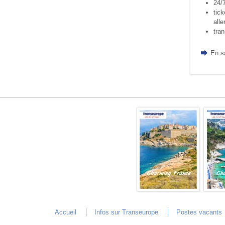
24/
tick
alle
tran
En s
Accueil
Infos sur Transeurope
Postes vacants