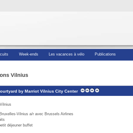
rcuits
Week-ends
Les vacances à vélo
Publications
ons Vilnius
Courtyard by Marriot Vilnius City Center
Vilnius
Bruxelles-Vilnius a/r avec Brussels Airlines
its
etit déjeuner buffet