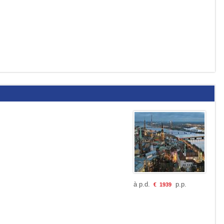
à p.d.
p.p.
€
1939