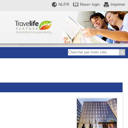
NL/FR
Resa+
login
Imprimer