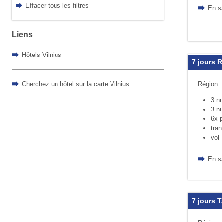
Effacer tous les filtres
En s
Liens
Hôtels Vilnius
7 jours R
Cherchez un hôtel sur la carte Vilnius
Région:
3 nu
3 nu
6x p
tra
vol 
En s
7 jours T