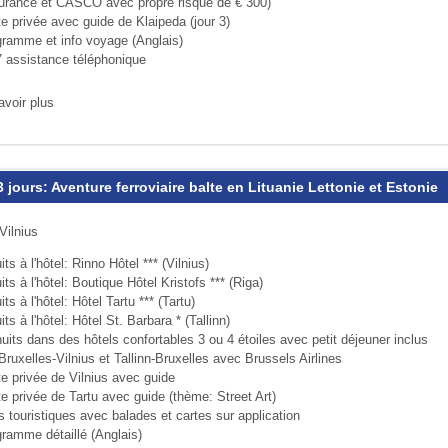
urance et CASCO avec propre risque de € 300)
te privée avec guide de Klaipeda (jour 3)
gramme et info voyage (Anglais)
7 assistance téléphonique
avoir plus
3 jours: Aventure ferroviaire balte en Lituanie Lettonie et Estonie
Vilnius
its à l'hôtel: Rinno Hôtel *** (Vilnius)
its à l'hôtel: Boutique Hôtel Kristofs *** (Riga)
its à l'hôtel: Hôtel Tartu *** (Tartu)
its à l'hôtel: Hôtel St. Barbara * (Tallinn)
uits dans des hôtels confortables 3 ou 4 étoiles avec petit déjeuner inclus
Bruxelles-Vilnius et Tallinn-Bruxelles avec Brussels Airlines
te privée de Vilnius avec guide
te privée de Tartu avec guide (thème: Street Art)
s touristiques avec balades et cartes sur application
gramme détaillé (Anglais)