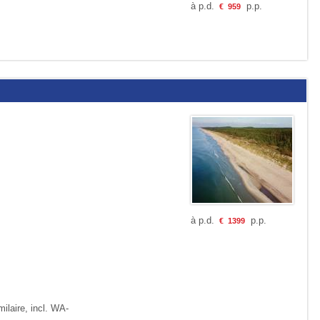
à p.d.
p.p.
€
959
à p.d.
p.p.
€
1399
ilaire, incl. WA-