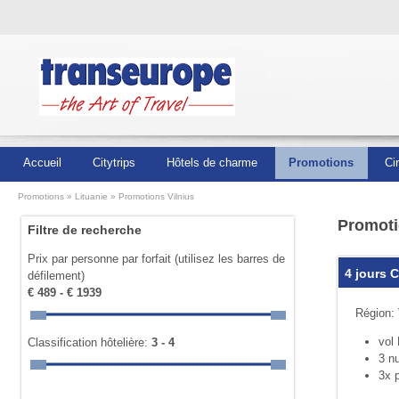
Accueil
Citytrips
Hôtels de charme
Promotions
Ci
Promotions
Lituanie
Promotions Vilnius
Promoti
Filtre de recherche
Prix par personne par forfait (utilisez les barres de
4 jours 
défilement)
€ 489 - € 1939
Région: 
vol 
Classification hôtelière:
3 - 4
3 nu
3x p