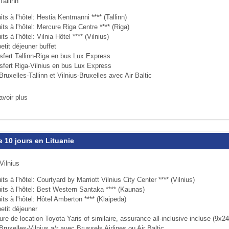
Tallinn
its à l'hôtel: Hestia Kentmanni **** (Tallinn)
its à l'hôtel: Mercure Riga Centre **** (Riga)
its à l'hôtel: Vilnia Hôtel **** (Vilnius)
etit déjeuner buffet
nsfert Tallinn-Riga en bus Lux Express
nsfert Riga-Vilnius en bus Lux Express
Bruxelles-Tallinn et Vilnius-Bruxelles avec Air Baltic
avoir plus
e 10 jours en Lituanie
Vilnius
its à l'hôtel: Courtyard by Marriott Vilnius City Center **** (Vilnius)
its à l'hôtel: Best Western Santaka **** (Kaunas)
its à l'hôtel: Hôtel Amberton **** (Klaipeda)
etit déjeuner
ure de location Toyota Yaris of similaire, assurance all-inclusive incluse (9x24
Bruxelles-Vilnius a/r avec Brussels Airlines ou Air Baltic