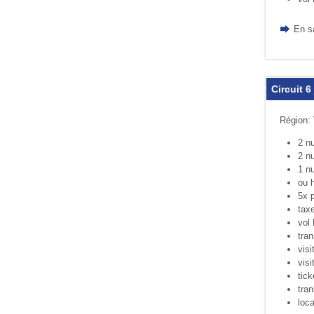
En s
Circuit 6
Région: 
2 nu
2 nu
1 nu
ou h
5x p
taxe
vol 
tran
visi
visi
tick
tran
loca