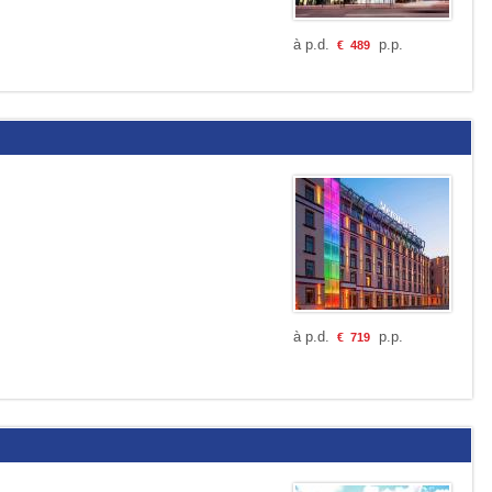
à p.d.
p.p.
€
489
à p.d.
p.p.
€
719