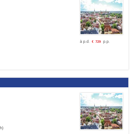
à p.d.
p.p.
€
729
h)