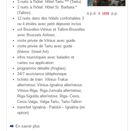
3 nuits à l'hôtel: Hôtel Tartu *** (Tartu)
2 nuits à l'hôtel: Hôtel St. Barbara *
(Tallinn)
à p.d.
p.p.
€
1939
12 nuits dans des hôtels confortables 3
ou 4 étoiles avec petit déjeuner inclus
vol Bruxelles-Vilnius et Tallinn-Bruxelles
avec Brussels Airlines
visite privée de Vilnius avec guide
visite privée de Tartu avec guide
(thème: Street Art)
infos touristiques avec balades et
cartes sur application
programme détaillé (Anglais)
24/7 assistance téléphonique
tickets de train: Vilnius-Trakai
aller/retour, Vilnius-Ignalina aller/retour,
Vilnius-Riga, Riga-Jurmala aller/retour,
Riga-Sigulda aller/retour, Riga- Cesis,
Cesis-Valga, Valga-Tartu, Tartu-Tallinn
transfert Ignalina - Palūšė – Ignalina (en
option)
En savoir plus