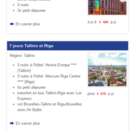
3 nuits
3x petit déjeuner
à p.d.
p.p.
€
499
En savoir plus
7 jours Tallinn et Riga
Région: Tallinn
3 nuits à l'hôtel: Hestia Europa ****
(Tallinn)
3 nuits à l'hôtel: Mercure Riga Centre
**** (Riga)
6x petit déjeuner
transfert en bus Tallinn-Riga avec Lux
pour
p.p.
€
679
Express
vol Bruxelles-Tallinn et Riga-Bruxelles
avec Air Baltic
En savoir plus