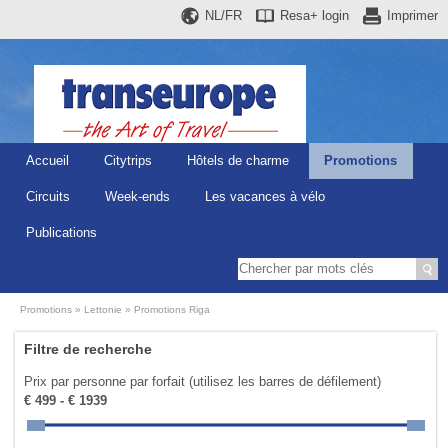
NL/FR
Resa+
login
Imprimer
Accueil
Citytrips
Hôtels de charme
Promotions
Circuits
Week-ends
Les vacances à vélo
Publications
Promotions
Lettonie
Promotions Riga
Filtre de recherche
Prix par personne par forfait (utilisez les barres de défilement)
€ 499 - € 1939