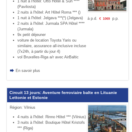
1 nuit à l'hôtel: Otto Hôtel & Sun ****
(Pavilosta)
2 nuits à l'hôtel: Art Hôtel Roma *** ()
1 nuit à l'hôtel: Jelgava ***(*) (Jelgava)
à p.d.
p.p.
€
1069
2 nuits à l'hôtel: Jurmala SPA Hôtel ****
(Jurmala)
9x petit déjeuner
voiture de location Toyota Yaris ou
similaire, assurance all-inclusive incluse
(7x24h, à partir du jour 4)
vol Bruxelles-Riga a/r avec AirBaltic
En savoir plus
Circuit 13 jours: Aventure ferroviaire balte en Lituanie
Lettonie et Estonie
Région: Vilnius
4 nuits à l'hôtel: Rinno Hôtel *** (Vilnius)
3 nuits à l'hôtel: Boutique Hôtel Kristofs
*** (Riga)