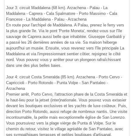
Jour 3: circuit Maddalena (68 km). Arzachena - Palau - La
Maddalena - Caprera - Cala Spalmatore - Porto Massimo - Cala
Francese - La Maddalena - Palau - Arzachena
En route pour l'archipel de Maddalena. A Palau, prenez le ferry vers
la plus grande île. Via le pont 'Ponte Moneta', rendez-vous sur l'île
sauvage de Caprera aussi belle que inhabitée. Giuseppe Garibaldi y
a passé les 26 dernières années de sa vie. Sa maison héberge
aujourd'hui un musée. Ensuite, vous revenez vers l'île principale La
Maddalena et via l'impressionnant sentier côtier, rejoignez le côté
nord. Vous pouvez vous y arrêter pour un plongeon rafraîchissant
dans une des plus belles baies.
Jour 4: circuit Costa Smeralda (85 km). Arzachena - Porto Cervo -
Capriccioli - Porto Rotondo - Punta Volpe - San Pantaleo -
Arzachena
Premier arrêt, Porto Cervo, l'attraction phare de la Costa Smeralda et
le haut-lieu pour la jetset (inter)nationale. Vous pouvez vous extasier
devant les boutiques exclusives et les yachts de luxe coûteux. Puis,
direction Porto Rotondo, aussi refuge de nombreux nantis. Une visite
incontournable, la petite mais exceptionnelle église de San Lorenzo.
Vous poursuivez vers la plage vièrge de Punta di Volpe. Sur le
chemin du retour, visitez le village agréable de San Pantaleo, avec
ses sympathiques terrasses et petites boutiques d'artisanat.