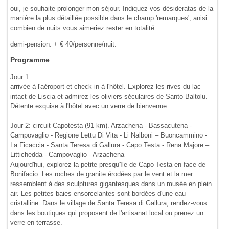
oui, je souhaite prolonger mon séjour. Indiquez vos désideratas de la
manière la plus détaillée possible dans le champ 'remarques', anisi
combien de nuits vous aimeriez rester en totalité.
demi-pension: + € 40/personne/nuit.
Programme
Jour 1
arrivée à l'aéroport et check-in à l'hôtel. Explorez les rives du lac
intact de Liscia et admirez les oliviers séculaires de Santo Baltolu.
Détente exquise à l'hôtel avec un verre de bienvenue.
Jour 2: circuit Capotesta (91 km). Arzachena - Bassacutena -
Campovaglio - Regione Lettu Di Vita - Li Nalboni – Buoncammino -
La Ficaccia - Santa Teresa di Gallura - Capo Testa - Rena Majore –
Littichedda - Campovaglio - Arzachena
Aujourd'hui, explorez la petite presqu'île de Capo Testa en face de
Bonifacio. Les roches de granite érodées par le vent et la mer
ressemblent à des sculptures gigantesques dans un musée en plein
air. Les petites baies ensorcelantes sont bordées d'une eau
cristalline. Dans le village de Santa Teresa di Gallura, rendez-vous
dans les boutiques qui proposent de l'artisanat local ou prenez un
verre en terrasse.