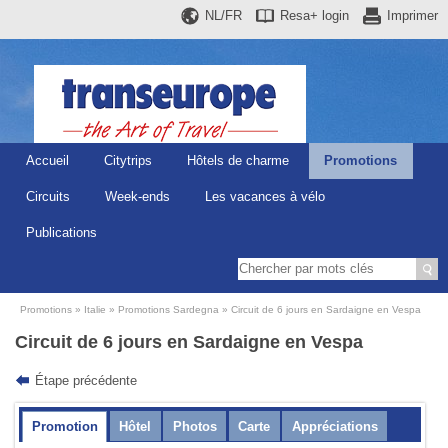
NL/FR
Resa+
login
Imprimer
Accueil
Citytrips
Hôtels de charme
Promotions
Circuits
Week-ends
Les vacances à vélo
Publications
Promotions
Italie
Promotions Sardegna
Circuit de 6 jours en Sardaigne en Vespa
Circuit de 6 jours en Sardaigne en Vespa
Étape précédente
Promotion
Hôtel
Photos
Carte
Appréciations