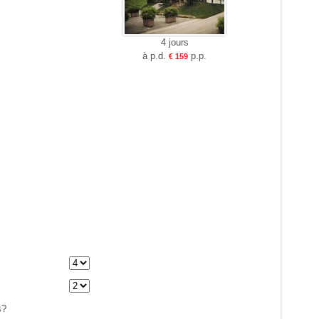
4 jours
à p.d.
p.p.
€ 159
e
s?