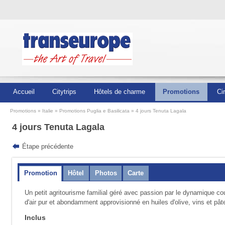
Accueil
Citytrips
Hôtels de charme
Promotions
Ci
Promotions
Italie
Promotions Puglia e Basilicata
4 jours Tenuta Lagala
4 jours Tenuta Lagala
Étape précédente
Promotion
Hôtel
Photos
Carte
Un petit agritourisme familial géré avec passion par le dynamique cou
d'air pur et abondamment approvisionné en huiles d'olive, vins et pâte
Inclus