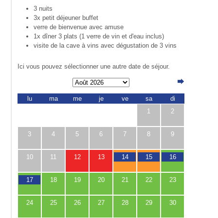
3 nuits
3x petit déjeuner buffet
verre de bienvenue avec amuse
1x dîner 3 plats (1 verre de vin et d'eau inclus)
visite de la cave à vins avec dégustation de 3 vins
Ici vous pouvez sélectionner une autre date de séjour.
lu
ma
me
je
ve
sa
di
1
2
3
4
5
6
7
8
9
10
11
12
13
14
15
16
17
18
19
20
21
22
23
24
25
26
27
28
29
30