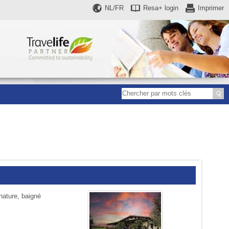
NL/FR
Resa+
login
Imprimer
nature, baigné