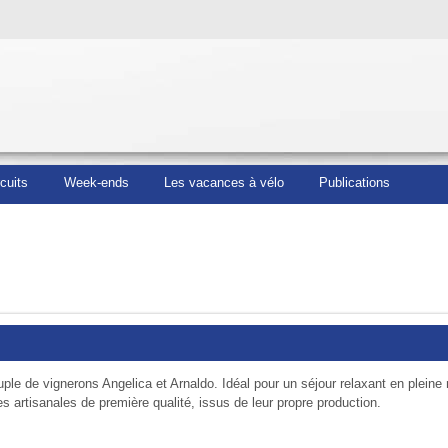
rcuits
Week-ends
Les vacances à vélo
Publications
ple de vignerons Angelica et Arnaldo. Idéal pour un séjour relaxant en pleine 
s artisanales de première qualité, issus de leur propre production.