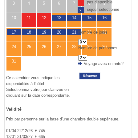
pas disponible
3
4
5
6
7
8
9
séjour sélectionné
x
10
11
12
13
14
15
16
Nombre de jours
17
18
19
20
21
22
23
24
25
26
27
28
29
30
Nombre de personnes
31
Voyage avec enfants?
Réserver
Ce calendrier vous indique les
disponibilités à l'hôtel.
Sélectionnez votre jour d'arrivée en
cliquant sur la date correspondante.
Validité
Prix par personne sur la base d'une chambre double supérieure.
01/04-22/12/26: € 745
13/01-31/03/27: € 665