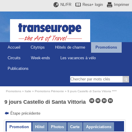
NL/FR
Resa+
login
Imprimer
Accueil
Citytrips
Hôtels de charme
Promotions
Circuits
Week-ends
Les vacances à vélo
Publications
Promotions
Italie
Promotions Piëmonte
9 jours Castello di Santa Vittoria ****
9 jours Castello di Santa Vittoria
Étape précédente
Promotion
Hôtel
Photos
Carte
Appréciations