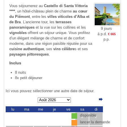
Vous séjournerez au
Castello di Santa Vittoria
****
, un hôtel-château plein de charme
au cœur
du Piémont
, entre les
villes viticoles d’Alba et
de Bra
. L’ancienne tour, les
terrasses
panoramiques
et la vue sur les collines et les
9 jours
vignobles
offrent un séjour unique. Vous profitez
à p.d.
€ 665
d’un élégant mélange de charme et de confort
p.p.
moderne, dans une région paisible réputée pour sa
cuisine authentique
, ses
vins célèbre
s et ses
paysages pittoresques
.
Inclus
8 nuits
8x petit déjeuner
Ici vous pouvez sélectionner une autre date de séjour.
lu
ma
me
je
ve
sa
di
disponible
1
2
lancer la demande