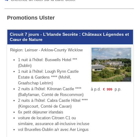
Promotions Ulster
Circuit 7 jours - L’Irlande Secrète : Châteaux Légendes et
Cœur de Nature
Région: Leinser - Arklow-County Wicklow
1 nuit à l'hôtel: Buswells Hotel ***
(Dublin)
1 nuit à l'hôtel: Lough Rynn Castle
Estate & Gardens **** (Mohill,
Graafschap Leitrim)
2 nuits à l'hôtel: Kilronan Castle ****
à p.d.
p.p.
€
999
(Ballyfarnan, Comté de Roscommon)
2 nuits à l'hôtel: Cabra Castle Hôtel ****
(Kingscourt, Comté de Cavan)
6x petit déjeuner irlandais
voiture de location Citroen C1 ou
similaire, assurance all-inclusive incluse
vol Bruxelles-Dublin a/r avec Aer Lingus