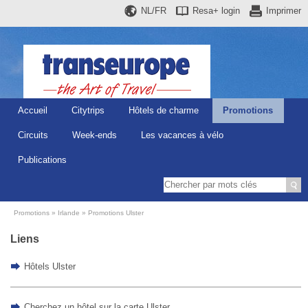
NL/FR
Resa+
login
Imprimer
Accueil
Citytrips
Hôtels de charme
Promotions
Circuits
Week-ends
Les vacances à vélo
Publications
Promotions
Irlande
Promotions Ulster
Liens
Hôtels Ulster
Cherchez un hôtel sur la carte Ulster