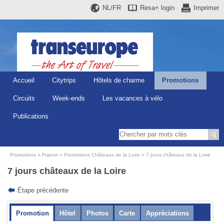
NL/FR
Resa+
login
Imprimer
Accueil
Citytrips
Hôtels de charme
Promotions
Circuits
Week-ends
Les vacances à vélo
Publications
Promotions
France
Promotions Châteaux de la Loire
7 jours châteaux de la Loire
7 jours châteaux de la Loire
Étape précédente
Promotion
Hôtel
Photos
Carte
Appréciations