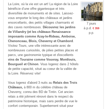
La Loire, où la vie est un art! La région de la Loire
bénéficie d’une offre gigantesque et très
diversifiée de monuments et de sites. Laissez-
vous emporter le long des châteaux et jardins
ensorcellants, des petits villages charmants et
7 jours
des caves nombreuses.
Découvrez les jardins
à p.d.
€ 359
de Villandry (et les châteaux Renaissance
p.p.
imposants comme Azay-le-Rideau, Amboise,
Chenonceau, Blois, Cheverny et Chambord
.
Visitez Tours, une ville intéressante avec de
nombreuses curiosités, de jolies petites places et
parcs, une gastronomie typique et d'excellents
vins de Touraine comme Vouvray, Montlouis,
Bourgueil et Chinon
. Vous logerez dans 2 hôtels
de petite capacité, situé au coeur de la vallée de
la Loire. Réservez vite!
Vous logerez d'abord 3 nuits au
Relais des Trois
Châteaux,
à 800 m du célèbre château de
Cheverny, connu des BD de Tintin. Cet ancien
relais a été joliment rénové dans le respect du
patrimoine historique, mais sans perdre de vue le
confort contemporain. Superbement situé pour