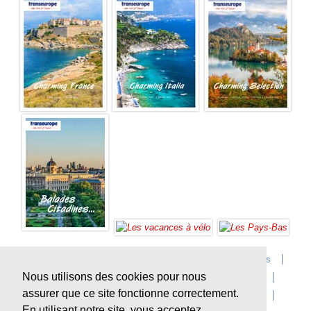
Accueil
Infos sur Transeurope
Postes vacants
Nous utilisons des cookies pour nous
Contact
Questions?
Agences
Extras
assurer que ce site fonctionne correctement.
Conditions de voyage
Assurances
privacy
En utilisant notre site, vous acceptez