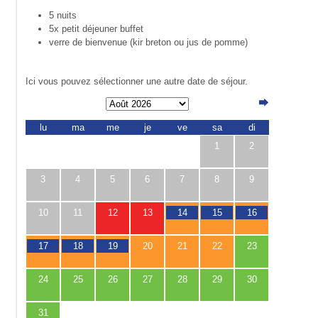
5 nuits
5x petit déjeuner buffet
verre de bienvenue (kir breton ou jus de pomme)
Ici vous pouvez sélectionner une autre date de séjour.
lu
ma
me
je
ve
sa
di
1
2
3
4
5
6
7
8
9
10
11
12
13
14
15
16
17
18
19
20
21
22
23
24
25
26
27
28
29
30
31