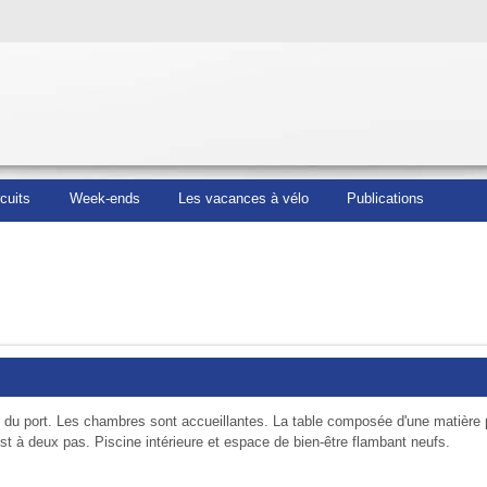
rcuits
Week-ends
Les vacances à vélo
Publications
 du port. Les chambres sont accueillantes. La table com­po­sée d'une matière p
st à deux pas. Piscine intérieure et espace de bien-être flambant neufs.