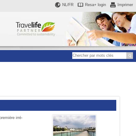
NL/FR
Resa+
login
Imprimer
remière irré­