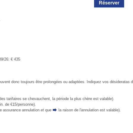
Réserver
.
09/26: € 435
ent donc toujours être prolongées ou adaptées. Indiquez vos désideratas de 
des tarifaires se chevauchent, la période la plus chère est valable).
in. de €15/personne).
ne assurance annulation et que
la raison de l'annulation
est valable).