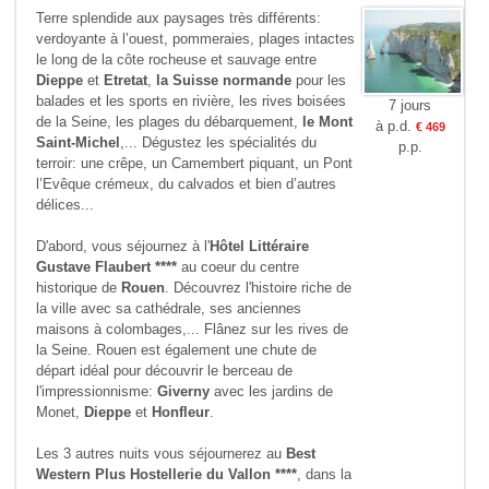
Terre splendide aux paysages très différents:
verdoyante à l’ouest, pommeraies, plages intactes
le long de la côte rocheuse et sauvage entre
Dieppe
et
Etretat
,
la Suisse normande
pour les
balades et les sports en rivière, les rives boisées
7 jours
de la Seine, les plages du débarquement,
le Mont
à p.d.
€ 469
Saint-Michel
,... Dégustez les spécialités du
p.p.
terroir: une crêpe, un Camembert piquant, un Pont
l’Evêque crémeux, du calvados et bien d’autres
délices...
D'abord, vous séjournez à l'
Hôtel Littéraire
Gustave Flaubert ****
au coeur du centre
historique de
Rouen
. Découvrez l'histoire riche de
la ville avec sa cathédrale, ses anciennes
maisons à colombages,... Flânez sur les rives de
la Seine. Rouen est également une chute de
départ idéal pour découvrir le berceau de
l'impressionnisme:
Giverny
avec les jardins de
Monet,
Dieppe
et
Honfleur
.
Les 3 autres nuits vous séjournerez au
Best
Western Plus Hostellerie du Vallon ****
, dans la