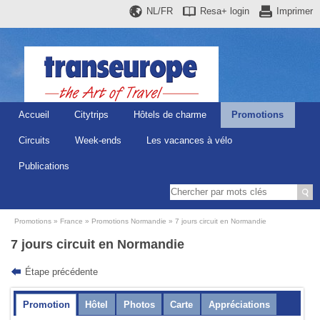
NL/FR
Resa+
login
Imprimer
Accueil
Citytrips
Hôtels de charme
Promotions
Circuits
Week-ends
Les vacances à vélo
Publications
Promotions
France
Promotions Normandie
7 jours circuit en Normandie
7 jours circuit en Normandie
Étape précédente
Promotion
Hôtel
Photos
Carte
Appréciations