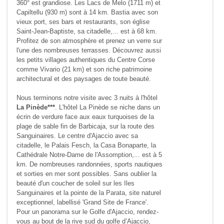
360° est grandiose. Les Lacs de Melo (1711 m) et
Capiltellu (930 m) sont à 14 km. Bastia avec son
vieux port, ses bars et restaurants, son église
Saint-Jean-Baptiste, sa citadelle,... est à 68 km.
Profitez de son atmosphère et prenez un verre sur
l'une des nombreuses terrasses. Découvrez aussi
les petits villages authentiques du Centre Corse
comme Vivario (21 km) et son riche patrimoine
architectural et des paysages de toute beauté.
Nous terminons notre visite avec 3 nuits à l'hôtel
La Pinède***
. L'hôtel La Pinède se niche dans un
écrin de verdure face aux eaux turquoises de la
plage de sable fin de Barbicaja, sur la route des
Sanguinaires. Le centre d'Ajaccio avec sa
citadelle, le Palais Fesch, la Casa Bonaparte, la
Cathédrale Notre-Dame de l'Assomption,... est à 5
km. De nombreuses randonnées, sports nautiques
et sorties en mer sont possibles. Sans oublier la
beauté d'un coucher de soleil sur les Iles
Sanguinaires et la pointe de la Parata, site naturel
exceptionnel, labellisé 'Grand Site de France'.
Pour un panorama sur le Golfe d'Ajaccio, rendez-
vous au bout de la rive sud du golfe d’Ajaccio,