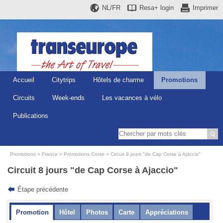
NL/FR
Resa+
login
Imprimer
Accueil
Citytrips
Hôtels de charme
Promotions
Circuits
Week-ends
Les vacances à vélo
Publications
Promotions
France
Promotions Corse
Circuit 8 jours "de Cap Corse à Ajaccio"
Circuit 8 jours "de Cap Corse à Ajaccio"
Étape précédente
Promotion
Hôtel
Photos
Carte
Appréciations