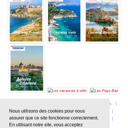
Accueil
Infos sur Transeurope
Postes vacants
Nous utilisons des cookies pour nous
Contact
Questions?
Agences
Extras
assurer que ce site fonctionne correctement.
Conditions de voyage
Assurances
privacy
En utilisant notre site, vous acceptez
Durabilité