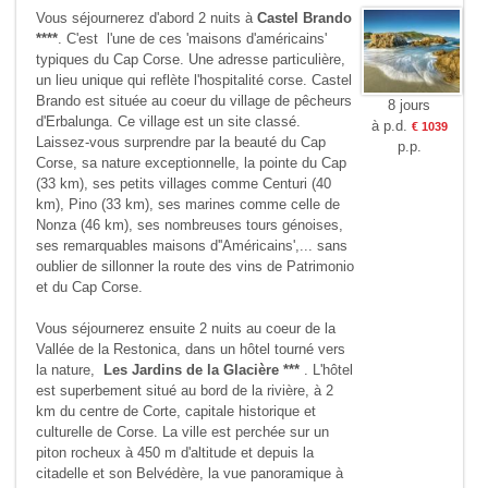
Vous séjournerez d'abord 2 nuits à
Castel Brando
****
. C'est l'une de ces 'maisons d'américains'
typiques du Cap Corse. Une adresse particulière,
un lieu unique qui reflète l'hospitalité corse. Castel
Brando est située au coeur du village de pêcheurs
8 jours
d'Erbalunga. Ce village est un site classé.
à p.d.
€ 1039
Laissez-vous surprendre par la beauté du Cap
p.p.
Corse, sa nature exceptionnelle, la pointe du Cap
(33 km), ses petits villages comme Centuri (40
km), Pino (33 km), ses marines comme celle de
Nonza (46 km), ses nombreuses tours génoises,
ses remarquables maisons d''Américains',... sans
oublier de sillonner la route des vins de Patrimonio
et du Cap Corse.
Vous séjournerez ensuite 2 nuits au coeur de la
Vallée de la Restonica, dans un hôtel tourné vers
la nature,
Les Jardins de la Glacière ***
. L'hôtel
est superbement situé au bord de la rivière, à 2
km du centre de Corte, capitale historique et
culturelle de Corse. La ville est perchée sur un
piton rocheux à 450 m d'altitude et depuis la
citadelle et son Belvédère, la vue panoramique à