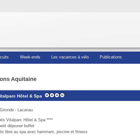
rcuits
Week-ends
Les vacances à vélo
Publications
ons Aquitaine
Vitalparc Hôtel & Spa
 Gironde - Lacanau
its Vitalparc Hôtel & Spa ****
etit déjeuner buffet
ès libre au spa avec hammam, piscine et fitness