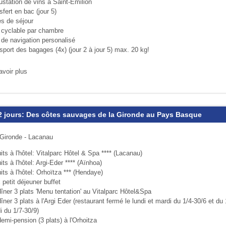
ustation de vins à Saint-Emilion
sfert en bac (jour 5)
es de séjour
o cyclable par chambre
 de navigation personalisé
sport des bagages (4x) (jour 2 à jour 5) max. 20 kg!
avoir plus
12 jours: Des côtes sauvages de la Gironde au Pays Basque
 Gironde - Lacanau
its à l'hôtel: Vitalparc Hôtel & Spa **** (Lacanau)
its à l'hôtel: Argi-Eder **** (Aïnhoa)
its à l'hôtel: Orhoïtza *** (Hendaye)
 petit déjeuner buffet
îner 3 plats 'Menu tentation' au Vitalparc Hôtel&Spa
îner 3 plats à l'Argi Eder (restaurant fermé le lundi et mardi du 1/4-30/6 et du 
i du 1/7-30/9)
emi-pension (3 plats) à l'Orhoitza