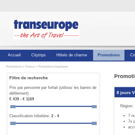
Accueil
Citytrips
Hôtels de charme
Promotions
Ci
Promotions
France
Promotions Aquitaine
Promoti
Filtre de recherche
Prix par personne par forfait (utilisez les barres de
8 jours 
défilement)
€ 439 - € 1169
Région:
7 nu
Classification hôtelière:
2 - 4
7x p
acc