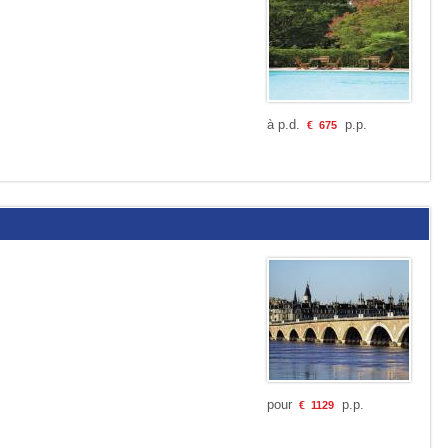
à p.d.
p.p.
€
675
pour
p.p.
€
1129