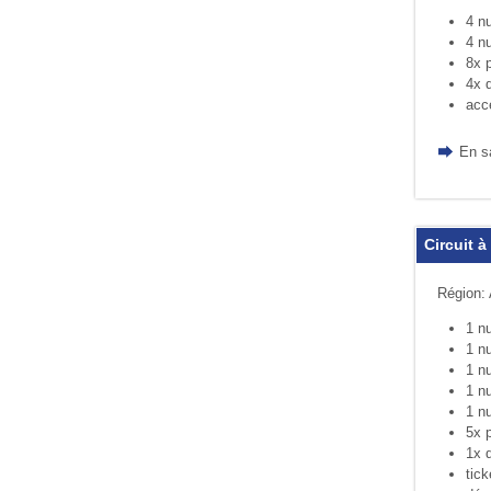
4 nu
4 nu
8x p
4x d
accè
En s
Circuit à
Région: 
1 nu
1 nu
1 nu
1 nu
1 nu
5x p
1x d
tick