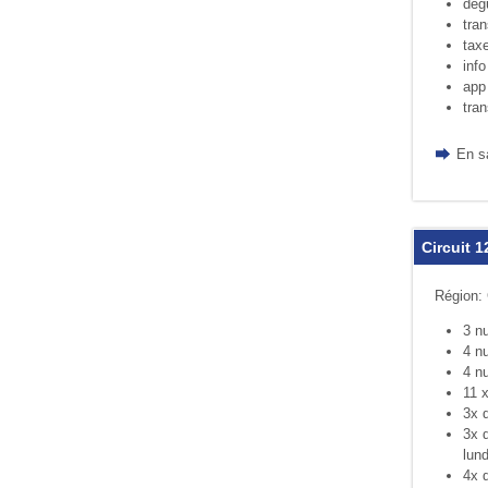
dég
tran
tax
inf
app
tran
En s
Circuit 
Région:
3 nu
4 nu
4 nu
11 x
3x d
3x d
lund
4x d