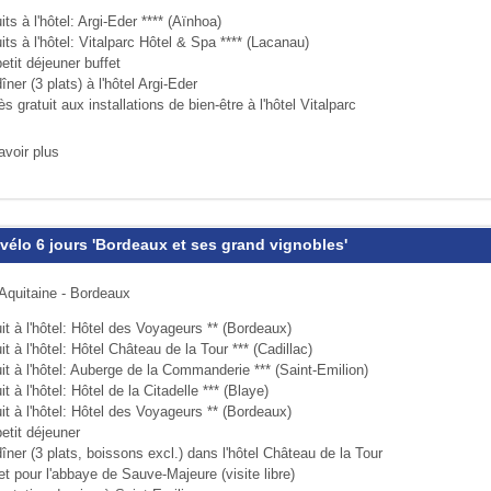
its à l'hôtel: Argi-Eder **** (Aïnhoa)
its à l'hôtel: Vitalparc Hôtel & Spa **** (Lacanau)
etit déjeuner buffet
îner (3 plats) à l'hôtel Argi-Eder
s gratuit aux installations de bien-être à l'hôtel Vitalparc
avoir plus
 vélo 6 jours 'Bordeaux et ses grand vignobles'
Aquitaine - Bordeaux
it à l'hôtel: Hôtel des Voyageurs ** (Bordeaux)
it à l'hôtel: Hôtel Château de la Tour *** (Cadillac)
it à l'hôtel: Auberge de la Commanderie *** (Saint-Emilion)
it à l'hôtel: Hôtel de la Citadelle *** (Blaye)
it à l'hôtel: Hôtel des Voyageurs ** (Bordeaux)
etit déjeuner
îner (3 plats, boissons excl.) dans l'hôtel Château de la Tour
et pour l'abbaye de Sauve-Majeure (visite libre)