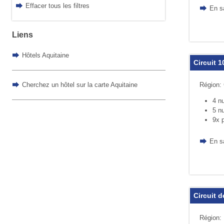
Effacer tous les filtres
En s
Liens
Hôtels Aquitaine
Circuit 
Cherchez un hôtel sur la carte Aquitaine
Région:
4 nu
5 nu
9x p
En s
Circuit 
Région: