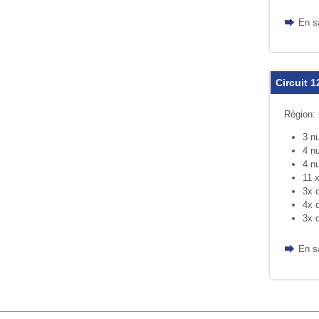
En s
Circuit 
Région:
3 nu
4 nu
4 nu
11 x
3x d
4x d
3x d
En s