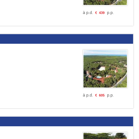
à p.d.
p.p.
€
439
à p.d.
p.p.
€
605