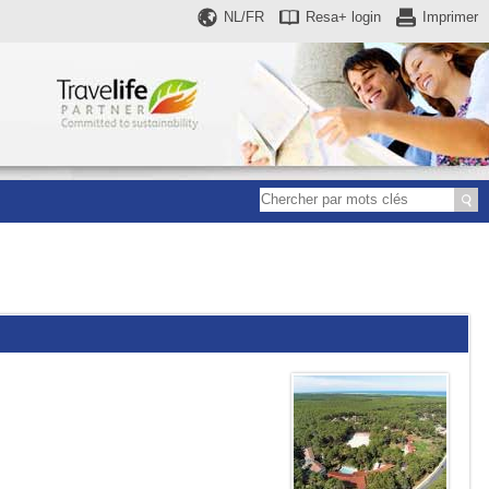
NL/FR
Resa+
login
Imprimer