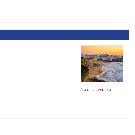
à p.d.
p.p.
€
1169