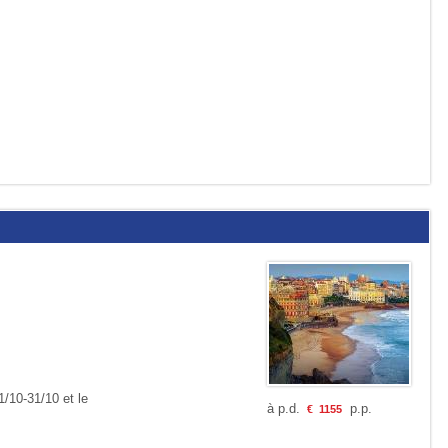
1/10-31/10 et le
à p.d.
p.p.
€
1155