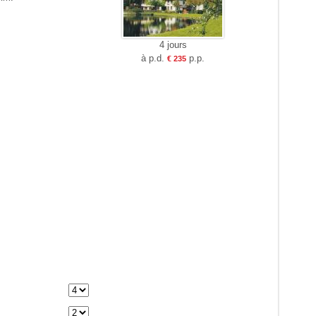
4 jours
à p.d.
p.p.
€ 235
e