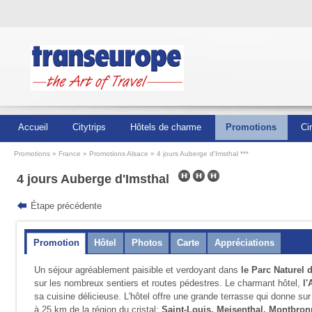
Accueil
Citytrips
Hôtels de charme
Promotions
Ci
Promotions
France
Promotions Alsace
4 jours Auberge d'Imsthal ***
4 jours Auberge d'Imsthal
Étape précédente
Promotion
Hôtel
Photos
Carte
Appréciations
Un séjour agréablement paisible et verdoyant dans
le Parc Naturel
sur les nombreux sentiers et routes pédestres. Le charmant hôtel,
l'
sa cuisine délicieuse. L'hôtel offre une grande terrasse qui donne sur
à 25 km de la région du cristal:
Saint-Louis, Meisenthal, Montbron