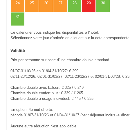
24
25
26
27
28
29
30
31
Ce calendrier vous indique les disponibilités à l'hôtel.
Sélectionnez votre jour d'arrivée en cliquant sur la date correspondante
Validité
Prix par personne sur base d'une chambre double standard.
01/07-31/10/26 en 01/04-31/10/27: € 299
02/11-23/12/26, 02/01-31/03/27, 02/11-23/12/27 et 02/01-31/03/28: € 23
Chambre double avec balcon: € 325 / € 249
Chambre double confort plus: € 339 / € 265
Chambre double à usage individuel: € 445 / € 335
En option: 4e nuit offerte:
période 01/07-31/10/26 et 01/04-31/10/27 (petit déjeuner inclus -> dîner 
Aucune autre réduction n'est applicable.