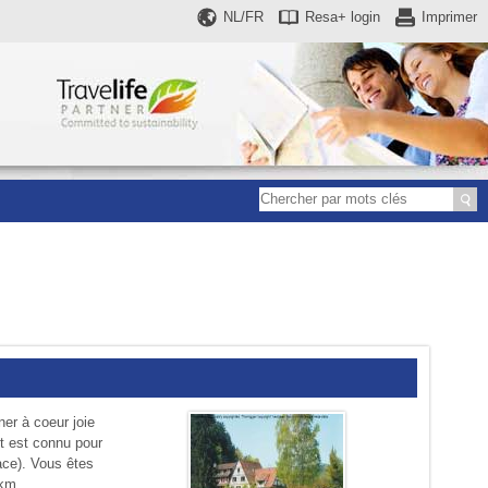
NL/FR
Resa+
login
Imprimer
ner à coeur joie
et est connu pour
lace). Vous êtes
km.