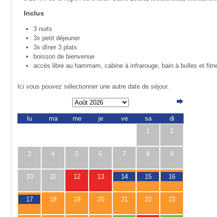
Inclus
3 nuits
3x petit déjeuner
3x dîner 3 plats
boisson de bienvenue
accès libre au hammam, cabine à infrarouge, bain à bulles et fitn
Ici vous pouvez sélectionner une autre date de séjour.
lu
ma
me
je
ve
sa
di
1
2
3
4
5
6
7
8
9
10
11
12
13
14
15
16
17
18
19
20
21
22
23