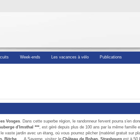
rcuits
Week-ends
Les vacances à vélo
Publications
 des Vosges
. Dans cette superbe région, le randonneur fervent pourra s'en don
Auberge d'Imsthal ***
, est géré depuis plus de 100 ans par la même famille 
 le vaste jardin avec un étang, où vous pourrez pêcher (matériel gratuit sur p
n, Bitche
, ... A Saverne, visitez le
Château de Rohan. Strasbourg
est à 50 