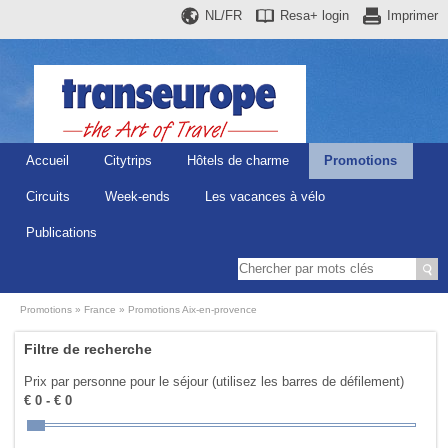
NL/FR
Resa+
login
Imprimer
Accueil
Citytrips
Hôtels de charme
Promotions
Circuits
Week-ends
Les vacances à vélo
Publications
Promotions
France
Promotions Aix-en-provence
Filtre de recherche
Prix par personne pour le séjour (utilisez les barres de défilement)
€ 0 - € 0