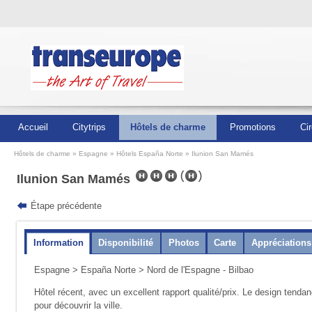
Accueil
Citytrips
Hôtels de charme
Promotions
Cir
Hôtels de charme
Espagne
Hôtels España Norte
Ilunion San Mamés
Ilunion San Mamés
Étape précédente
Information
Disponibilité
Photos
Carte
Appréciations
Espagne
>
España Norte
> Nord de l'Espagne - Bilbao
Hôtel récent, avec un excellent rapport qualité/prix. Le design tend
pour découvrir la ville.