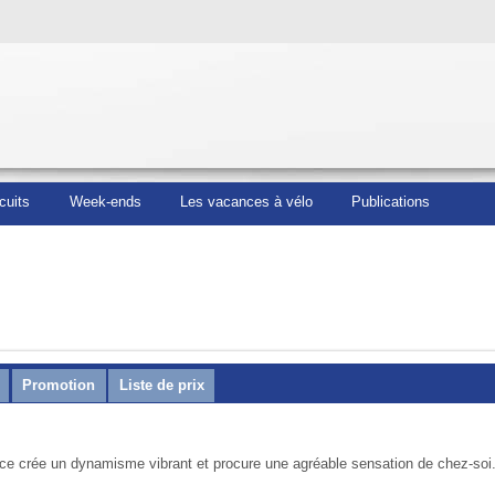
cuits
Week-ends
Les vacances à vélo
Publications
Promotion
Liste de prix
ance crée un dynamisme vibrant et procure une agréable sensation de chez-soi