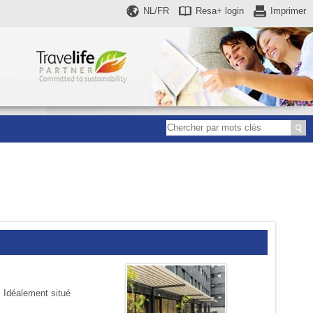
NL/FR
Resa+
login
Imprimer
. Idéalement situé