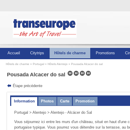
Accueil
Citytrips
Hôtels de charme
Promotions
Cir
Hôtels de charme
Portugal
Hôtels Alentejo
Pousada Alcacer do sal
Pousada Alcacer do sal
Étape précédente
Information
Photos
Carte
Promotion
Portugal
>
Alentejo
> Alentejo - Alcácer do Sal
Vous séjournez ici entre les murs d'un château, situé en haut d'une c
portugaise typique. Vous pourrez vous détendre sur la terrasse, au bo