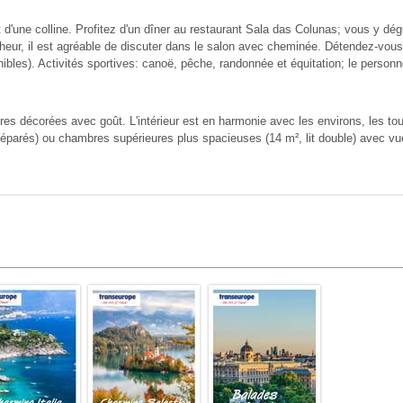
'une colline. Profitez d'un dîner au restaurant Sala das Colunas; vous y dégu
îcheur, il est agréable de discuter dans le salon avec cheminée. Détendez-vo
ibles). Activités sportives: canoë, pêche, randonnée et équitation; le personnel
res décorées avec goût. L'intérieur est en harmonie avec les environs, les t
éparés) ou chambres supérieures plus spacieuses (14 m², lit double) avec vue s