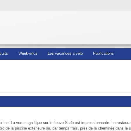
cuits
Week-ends
Les vacances à vélo
Publications
olline. La vue magnifique sur le fleuve Sado est impressionnante. Le restaura
rd de la piscine extérieure ou, par temps frais, près de la cheminée dans le s