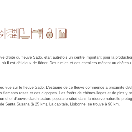
.
ive droite du fleuve Sado, était autrefois un centre important pour la produc
, où il est délicieux de flâner. Des ruelles et des escaliers mènent au château
vec vue sur le fleuve Sado. L'estuaire de ce fleuve commence à proximité d'Alcá
es flamants roses et des cigognes. Les forêts de chênes-lièges et de pins y p
t un chef-d'œuvre d'architecture populaire situé dans la réserve naturelle pro
 de Santa Susana (à 25 km). La capitale, Lisbonne, se trouve à 90 km.