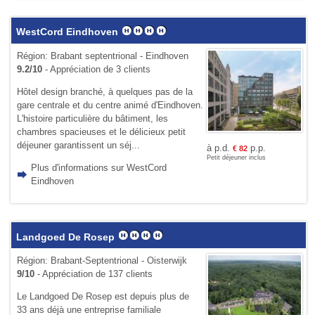
WestCord Eindhoven
Région: Brabant septentrional - Eindhoven
9.2/10
- Appréciation de 3 clients
Hôtel design branché, à quelques pas de la
gare centrale et du centre animé d'Eindhoven.
L'histoire particulière du bâtiment, les
chambres spacieuses et le délicieux petit
déjeuner garantissent un séj...
à p.d.
p.p.
€
82
Petit déjeuner inclus
Plus d'informations sur WestCord
Eindhoven
Landgoed De Rosep
Région: Brabant-Septentrional - Oisterwijk
9/10
- Appréciation de 137 clients
Le Landgoed De Rosep est depuis plus de
33 ans déjà une entreprise familiale