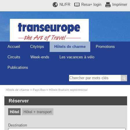
NL/FR
Resa+
login
Imprimer
Accueil
Citytrips
Hôtels de charme
Promotions
Circuits
Week-ends
Les vacances à vélo
Publications
Hôtels de charme
Pays-Bas
Hôtels Brabant septentrional
Réserver
Hôtel
Hôtel + transport
Destination