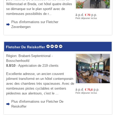
Willemstad et Breda, cet hôtel quatre étoiles
se démarque sur le plan sportif avec de
nombreuses possibilités de r...
à p.d.
p.p.
€
70
Petit déjeuner inclus
Plus d'informations sur Fletcher
Zevenbergen
Fletcher De Reiskoffer
Région: Brabant-Septentrional -
Bosschenhoofd
8.8/10
- Appréciation de 219 clients
Excellente adresse, un ancien couvent
joliment transformé en un hôtel contemporain
avec des chambres très spacieuses. Avec de
nombreuses pistes cyclables et sentiers
à p.d.
p.p.
€
75,6
pédestres aux alentours, c'est le ...
Petit déjeuner inclus
Plus d'informations sur Fletcher De
Reiskoffer