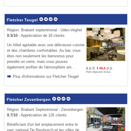
Fletcher Teugel
Région: Brabant septentrional - Uden-Veghel
8.5/10
- Appréciation de 18 clients
Un hôtel agréable avec une délicieuse cuisine
et des chambres confortables. Au bar, vous
êtes non seulement les bienvenus pour
prendre un verre, mais vous pouvez
également profiter de l'atmosphère ani...
à p.d.
p.p.
€
66,6
Petit déjeuner inclus
Plus d'informations sur Fletcher Teugel
Fletcher Zevenbergen
Région: Brabant Septentrional - Zevenbergen
8.7/10
- Appréciation de 126 clients
Bénéficiant d'un bel emplacement entre le
parc national De Biesbosch et les villes de