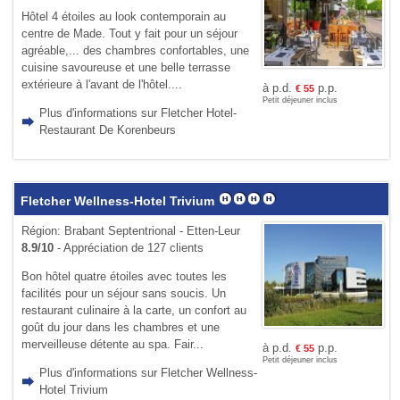
Hôtel 4 étoiles au look contemporain au
centre de Made. Tout y fait pour un séjour
agréable,... des chambres confortables, une
cuisine savoureuse et une belle terrasse
extérieure à l'avant de l'hôtel....
à p.d.
p.p.
€
55
Petit déjeuner inclus
Plus d'informations sur Fletcher Hotel-
Restaurant De Korenbeurs
Fletcher Wellness-Hotel Trivium
Région: Brabant Septentrional - Etten-Leur
8.9/10
- Appréciation de 127 clients
Bon hôtel quatre étoiles avec toutes les
facilités pour un séjour sans soucis. Un
restaurant culinaire à la carte, un confort au
goût du jour dans les chambres et une
merveilleuse détente au spa. Fair...
à p.d.
p.p.
€
55
Petit déjeuner inclus
Plus d'informations sur Fletcher Wellness-
Hotel Trivium