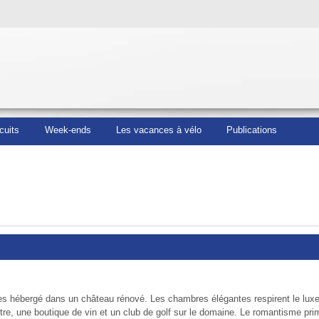
cuits
Week-ends
Les vacances à vélo
Publications
s hébergé dans un château rénové. Les chambres élégantes respirent le luxe et
n-être, une boutique de vin et un club de golf sur le domaine. Le romantisme pr