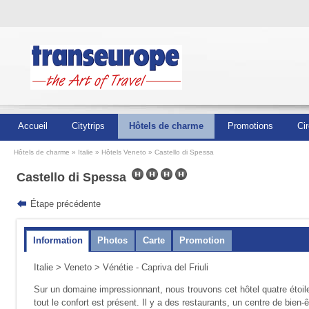
Accueil
Citytrips
Hôtels de charme
Promotions
Cir
Hôtels de charme
Italie
Hôtels Veneto
Castello di Spessa
Castello di Spessa
Étape précédente
Information
Photos
Carte
Promotion
Italie
>
Veneto
> Vénétie - Capriva del Friuli
Sur un domaine impressionnant, nous trouvons cet hôtel quatre étoile
tout le confort est présent. Il y a des restaurants, un centre de bie