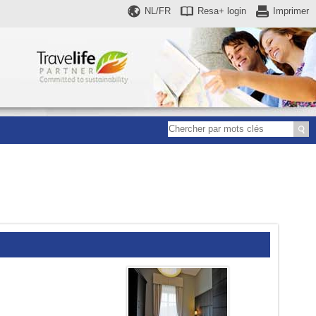
NL/FR
Resa+
login
Imprimer