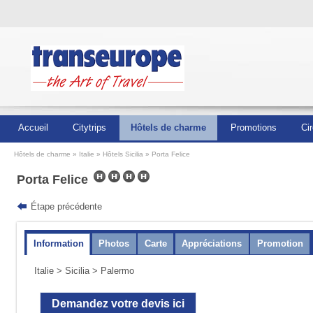
Accueil
Citytrips
Hôtels de charme
Promotions
Cir
Hôtels de charme
Italie
Hôtels Sicilia
Porta Felice
Porta Felice
Étape précédente
Information
Photos
Carte
Appréciations
Promotion
Italie
>
Sicilia
> Palermo
Demandez votre devis ici