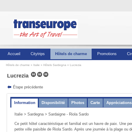
Accueil
Citytrips
Hôtels de charme
Promotions
Cir
Hôtels de charme
Italie
Hôtels Sardegna
Lucrezia
Lucrezia
Étape précédente
Information
Disponibilité
Photos
Carte
Appréciations
Italie
>
Sardegna
> Sardaigne - Riola Sardo
Ce petit hôtel caractéristique et familial est un havre de paix. Une pe
petite ville paisible de Riola Sardo. Après une journée à la plage ou d