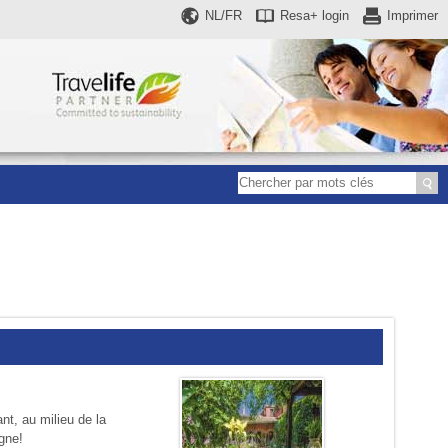
NL/FR
Resa+
login
Imprimer
nt, au milieu de la
igne!