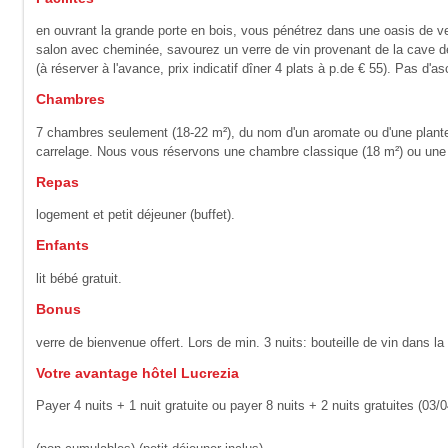
en ouvrant la grande porte en bois, vous pénétrez dans une oasis de verdu
salon avec cheminée, savourez un verre de vin provenant de la cave de l
(à réserver à l'avance, prix indicatif dîner 4 plats à p.de € 55). Pas d'
Chambres
7 chambres seulement (18-22 m²), du nom d'un aromate ou d'une plante d
carrelage. Nous vous réservons une chambre classique (18 m²) ou une su
Repas
logement et petit déjeuner (buffet).
Enfants
lit bébé gratuit.
Bonus
verre de bienvenue offert. Lors de min. 3 nuits: bouteille de vin dans l
Votre avantage hôtel Lucrezia
Payer 4 nuits + 1 nuit gratuite ou payer 8 nuits + 2 nuits gratuites (03