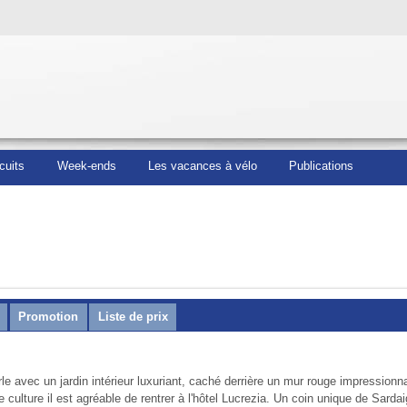
cuits
Week-ends
Les vacances à vélo
Publications
Promotion
Liste de prix
rle avec un jardin intérieur luxuriant, caché derrière un mur rouge impressionna
e culture il est agréable de rentrer à l'hôtel Lucrezia. Un coin unique de Sarda