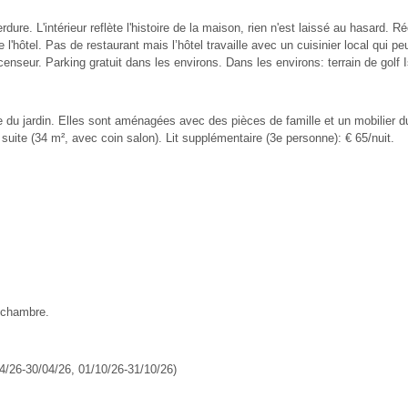
re. L'intérieur reflète l'histoire de la maison, rien n'est laissé au hasard. Ré
'hôtel. Pas de restaurant mais l’hôtel travaille avec un cuisinier local qui pe
ascenseur. Parking gratuit dans les environs. Dans les environs: terrain de golf
u jardin. Elles sont aménagées avec des pièces de famille et un mobilier du 
ite (34 m², avec coin salon). Lit supplémentaire (3e personne): € 65/nuit.
a chambre.
/04/26-30/04/26, 01/10/26-31/10/26)