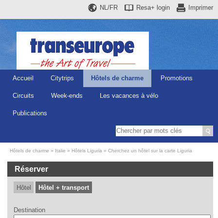
NL/FR
Resa+
login
Imprimer
Accueil
Citytrips
Hôtels de charme
Promotions
Circuits
Week-ends
Les vacances à vélo
Publications
Hôtels de charme
Italie
Hôtels Liguria
Cherchez un hôtel sur la carte Liguria
Réserver
Hôtel
Hôtel + transport
Destination