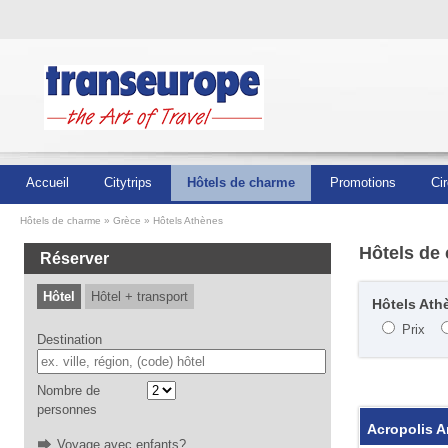
Accueil
Citytrips
Hôtels de charme
Promotions
Cir
Hôtels de charme
Grèce
Hôtels Athènes
Hôtels de
Réserver
Hôtel
Hôtel + transport
Hôtels Athè
Prix
Destination
Nombre de
personnes
Acropolis A
Voyage avec enfants?