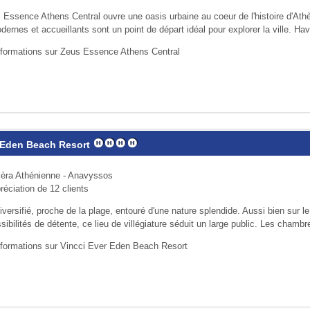
s Essence Athens Central ouvre une oasis urbaine au coeur de l'histoire d'At
rnes et accueillants sont un point de départ idéal pour explorer la ville. Hav
nformations sur Zeus Essence Athens Central
 Eden Beach Resort
ièra Athénienne - Anavyssos
réciation de 12 clients
ersifié, proche de la plage, entouré d'une nature splendide. Aussi bien sur le 
ibilités de détente, ce lieu de villégiature séduit un large public. Les chambre
nformations sur Vincci Ever Eden Beach Resort