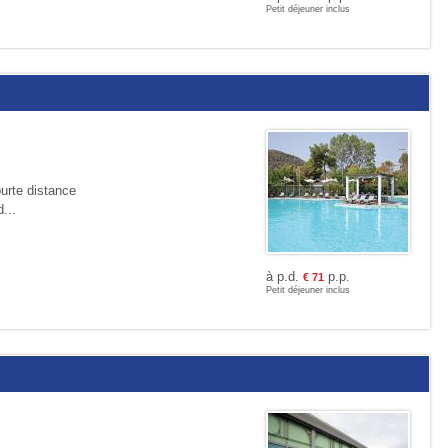
Petit déjeuner inclus
ourte distance
...
à p.d.
p.p.
€
71
Petit déjeuner inclus