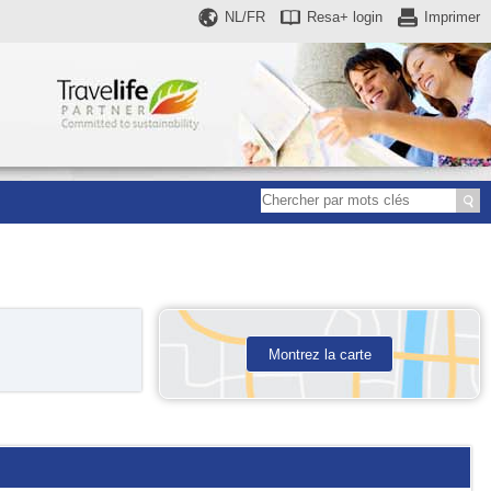
NL/FR
Resa+
login
Imprimer
Montrez la carte