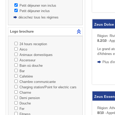
Petit déjeuner non inclus
Petit déjeuner inclus
décochez tous les régimes
Zeus Dolce
Logo brochure
Région: Riv
8.2/10
- App
24 hours reception
Le grand ato
Airco
d'Athènes et
Animaux domestiques
Ascenseur
Plus d'i
Bain où douche
Bar
Cafetière
Chambre communicante
Charging station/Point for electric cars
Charme
Zeus Essen
Demi pension
Douche
Région: At
Fer
8/10
- Appré
Fitness