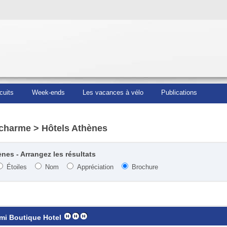
cuits
Week-ends
Les vacances à vélo
Publications
 charme
> Hôtels Athènes
nes - Arrangez les résultats
Étoiles
Nom
Appréciation
Brochure
mi Boutique Hotel