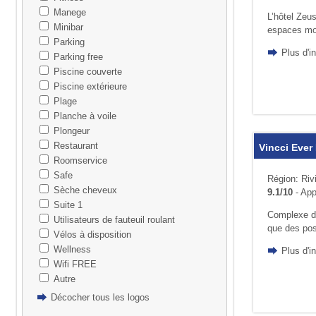
Manege
L’hôtel Zeu
Minibar
espaces mode
Parking
Plus d'i
Parking free
Piscine couverte
Piscine extérieure
Plage
Planche à voile
Plongeur
Restaurant
Vincci Ever
Roomservice
Safe
Région: Riv
Sèche cheveux
9.1/10
- App
Suite 1
Complexe div
Utilisateurs de fauteuil roulant
que des poss
Vélos à disposition
Wellness
Plus d'i
Wifi FREE
Autre
Décocher tous les logos