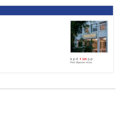
à p.d.
p.p.
€
116
Petit déjeuner inclus