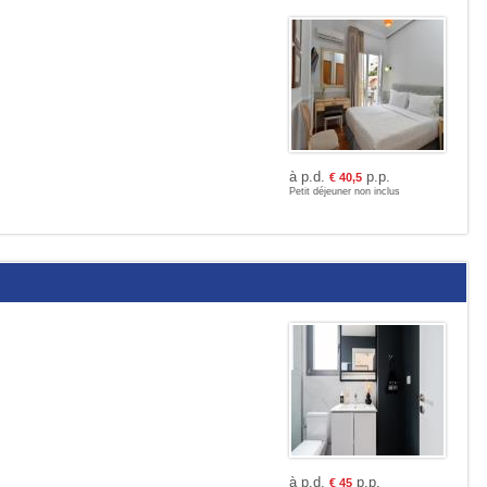
à p.d.
p.p.
€
40,5
Petit déjeuner non inclus
à p.d.
p.p.
€
45