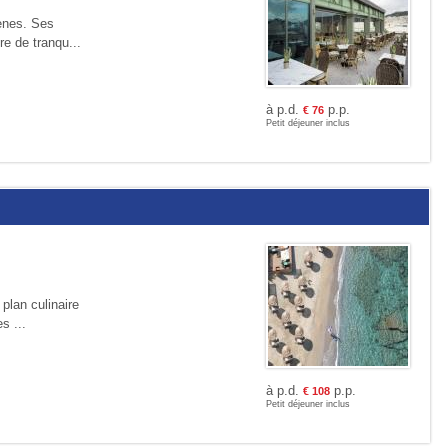
hènes. Ses
re de tranqu...
à p.d.
p.p.
€
76
Petit déjeuner inclus
plan culinaire
s ...
à p.d.
p.p.
€
108
Petit déjeuner inclus