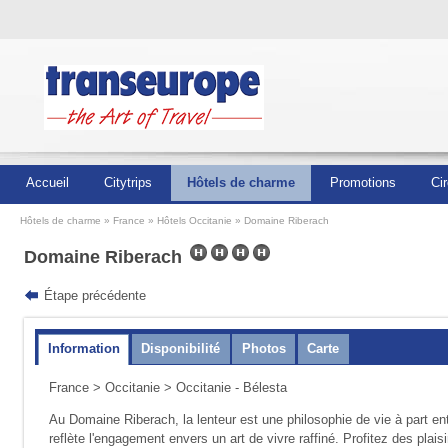
Accueil
Citytrips
Hôtels de charme
Promotions
Cir
Hôtels de charme
France
Hôtels Occitanie
Domaine Riberach
Domaine Riberach
Étape précédente
Information
Disponibilité
Photos
Carte
France
>
Occitanie
> Occitanie - Bélesta
Au Domaine Riberach, la lenteur est une philosophie de vie à part en
reflète l'engagement envers un art de vivre raffiné. Profitez des pla