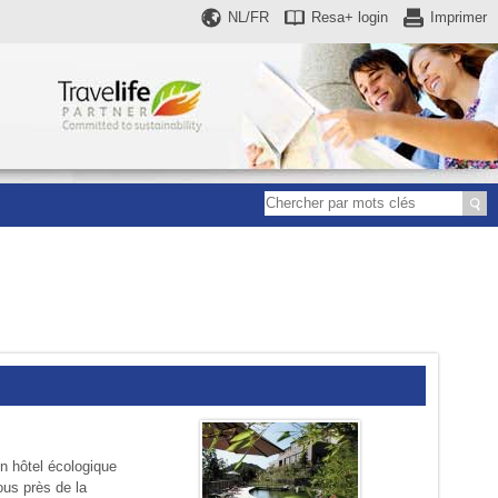
NL/FR
Resa+
login
Imprimer
un hôtel écologique
ous près de la