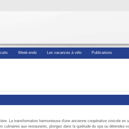
cuits
Week-ends
Les vacances à vélo
Publications
tière. La transformation harmonieuse d'une ancienne coopérative vinicole en 
isirs culinaires aux restaurants, plongez dans la quiétude du spa ou détendez-v