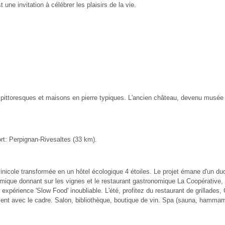
une invitation à célébrer les plaisirs de la vie.
 pittoresques et maisons en pierre typiques. L'ancien château, devenu musée 
rt: Perpignan-Rivesaltes (33 km).
icole transformée en un hôtel écologique 4 étoiles. Le projet émane d'un duo d
ramique donnant sur les vignes et le restaurant gastronomique La Coopérative,
périence 'Slow Food' inoubliable. L'été, profitez du restaurant de grillades, Ca
ement avec le cadre. Salon, bibliothèque, boutique de vin. Spa (sauna, hamm