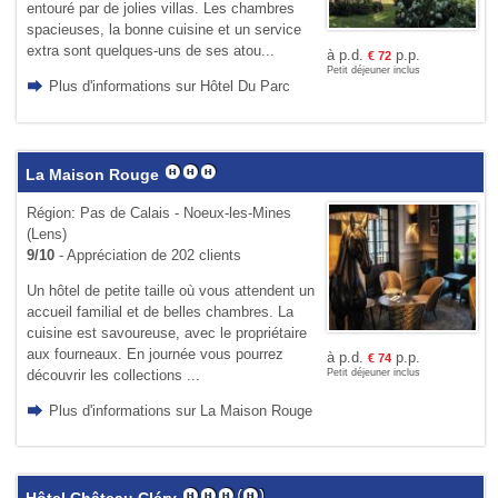
entouré par de jolies villas. Les cham­bres
spacieuses, la bonne cuisine et un service
extra sont quelques-uns de ses atou...
à p.d.
p.p.
€
72
Petit déjeuner inclus
Plus d'informations sur Hôtel Du Parc
La Maison Rouge
Région: Pas de Calais - Noeux-les-Mines
(Lens)
9/10
- Appréciation de 202 clients
Un hôtel de petite taille où vous attendent un
accueil familial et de belles chambres. La
cuisine est savoureuse, avec le propriétaire
aux fourneaux. En journée vous pourrez
à p.d.
p.p.
€
74
découvrir les collections ...
Petit déjeuner inclus
Plus d'informations sur La Maison Rouge