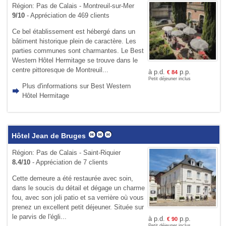
Région: Pas de Calais - Montreuil-sur-Mer
9/10
- Appréciation de 469 clients
Ce bel établissement est hébergé dans un
bâtiment historique plein de caractère. Les
parties communes sont charmantes. Le Best
Western Hôtel Hermitage se trouve dans le
centre pittoresque de Montreuil...
à p.d.
p.p.
€
84
Petit déjeuner inclus
Plus d'informations sur Best Western
Hôtel Hermitage
Hôtel Jean de Bruges
Région: Pas de Calais - Saint-Riquier
8.4/10
- Appréciation de 7 clients
Cette demeure a été restaurée avec soin,
dans le soucis du détail et dégage un charme
fou, avec son joli patio et sa verrière où vous
prenez un excellent petit déjeuner. Située sur
le parvis de l'égli...
à p.d.
p.p.
€
90
Petit déjeuner inclus