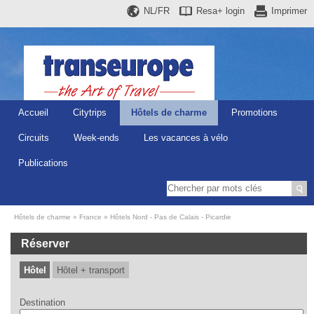
NL/FR
Resa+
login
Imprimer
Accueil
Citytrips
Hôtels de charme
Promotions
Circuits
Week-ends
Les vacances à vélo
Publications
Hôtels de charme
France
Hôtels Nord - Pas de Calais - Picardie
Réserver
Hôtel
Hôtel + transport
Destination