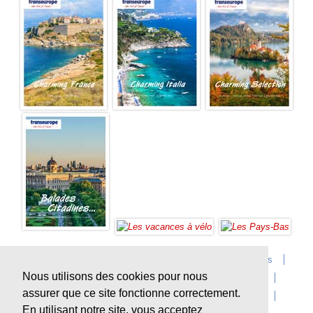
Accueil
Infos sur Transeurope
Postes vacants
Nous utilisons des cookies pour nous
Contact
Questions?
Agences
Extras
assurer que ce site fonctionne correctement.
Conditions de voyage
Assurances
privacy
En utilisant notre site, vous acceptez