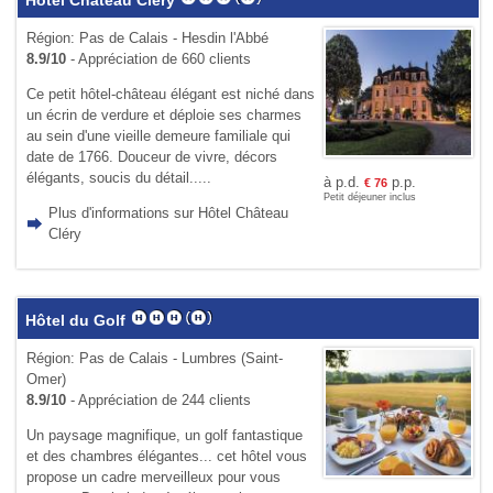
Hôtel Château Cléry
Région: Pas de Calais - Hesdin l'Abbé
8.9/10
- Appréciation de 660 clients
Ce petit hôtel-château élégant est niché dans
un écrin de verdure et déploie ses charmes
au sein d'une vieille demeure familiale qui
date de 1766. Douceur de vivre, décors
élégants, soucis du détail.....
à p.d.
p.p.
€
76
Petit déjeuner inclus
Plus d'informations sur Hôtel Château
Cléry
Hôtel du Golf
Région: Pas de Calais - Lumbres (Saint-
Omer)
8.9/10
- Appréciation de 244 clients
Un paysage magnifique, un golf fantastique
et des chambres élégantes... cet hôtel vous
propose un cadre merveilleux pour vous