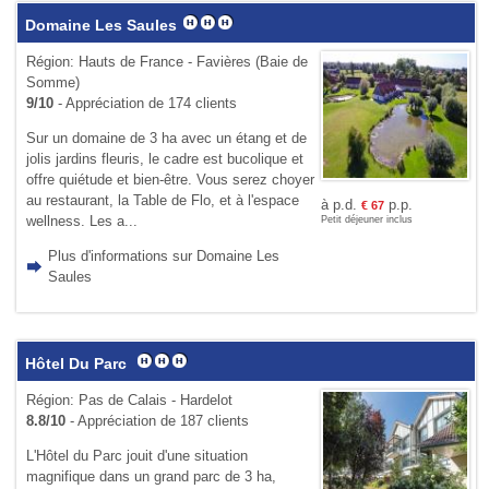
Domaine Les Saules
Région: Hauts de France - Favières (Baie de
Somme)
9/10
- Appréciation de 174 clients
Sur un domaine de 3 ha avec un étang et de
jolis jardins fleuris, le cadre est bucolique et
offre quiétude et bien-être. Vous serez choyer
au restaurant, la Table de Flo, et à l'espace
à p.d.
p.p.
€
67
wellness. Les a...
Petit déjeuner inclus
Plus d'informations sur Domaine Les
Saules
Hôtel Du Parc
Région: Pas de Calais - Hardelot
8.8/10
- Appréciation de 187 clients
L'Hôtel du Parc jouit d'une situa­tion
magnifique dans un grand parc de 3 ha,