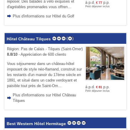
reposer. Des balades à vélo exquises et
à p.d.
p.p.
€
77
d'agréables promenades vous offren...
Petit déjeuner inclus
Plus d'informations sur Hôtel du Golf
Hôtel Château Tilques
Région: Pas de Calais - Tilques (Saint-Omer)
8.8/10
- Appréciation de 600 clients
Vous séjournerez dans un château-hôtel
imposant de style néo-flamand, construit sur
les restants d'un manoir du 17ème siècle en
1891, et situé dans un cadre verdoyant et
paisible tout près de Saint-Om...
à p.d.
p.p.
€
81
Petit déjeuner inclus
Plus d'informations sur Hôtel Château
Tilques
Best Western Hôtel Hermitage