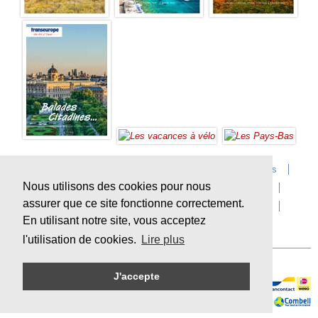
Accueil
Infos sur Transeurope
Postes vacants
Nous utilisons des cookies pour nous
Contact
Questions?
Agences
Extras
assurer que ce site fonctionne correctement.
Conditions de voyage
Assurances
privacy
En utilisant notre site, vous acceptez
Durabilité
l'utilisation de cookies.
Lire plus
J'accepte
Paiement en ligne sécurisé
Sitemap
© Copyright
Transeurope
, 2000-
2026, All rights reserved.
Cloud hosting by