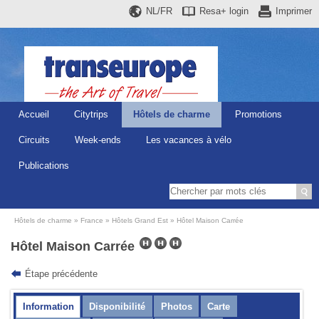
NL/FR
Resa+
login
Imprimer
Accueil
Citytrips
Hôtels de charme
Promotions
Circuits
Week-ends
Les vacances à vélo
Publications
Hôtels de charme
France
Hôtels Grand Est
Hôtel Maison Carrée
Hôtel Maison Carrée
Étape précédente
Information
Disponibilité
Photos
Carte