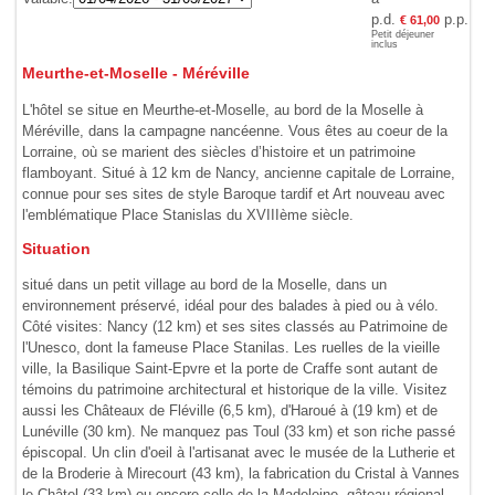
p.d.
p.p.
€ 61,00
Petit déjeuner
inclus
Meurthe-et-Moselle - Méréville
L'hôtel se situe en Meurthe-et-Moselle, au bord de la Moselle à
Méréville, dans la campagne nancéenne. Vous êtes au coeur de la
Lorraine, où se marient des siècles d’histoire et un patrimoine
flamboyant. Situé à 12 km de Nancy, ancienne capitale de Lorraine,
connue pour ses sites de style Baroque tardif et Art nouveau avec
l'emblématique Place Stanislas du XVIIIème siècle.
Situation
situé dans un petit village au bord de la Moselle, dans un
environnement préservé, idéal pour des balades à pied ou à vélo.
Côté visites: Nancy (12 km) et ses sites classés au Patrimoine de
l'Unesco, dont la fameuse Place Stanilas. Les ruelles de la vieille
ville, la Basilique Saint-Epvre et la porte de Craffe sont autant de
témoins du patrimoine architectural et historique de la ville. Visitez
aussi les Châteaux de Fléville (6,5 km), d'Haroué à (19 km) et de
Lunéville (30 km). Ne manquez pas Toul (33 km) et son riche passé
épiscopal. Un clin d'oeil à l'artisanat avec le musée de la Lutherie et
de la Broderie à Mirecourt (43 km), la fabrication du Cristal à Vannes
le Châtel (33 km) ou encore celle de la Madeleine, gâteau régional