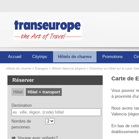
Accueil
Citytrips
Hôtels de charme
Promotions
Cir
Hôtels de charme
Espagne
Hôtels Valencia (région)
Cherchez un hôtel sur la carte Val
Carte de E
Réserver
Vous pouvez ret
Hôtel
Hôtel + transport
à proximité d'u
Destination
Nous avons rass
Valencia (région
Nombre de
En bas de cett
personnes
établissements 
Voyage avec enfants?