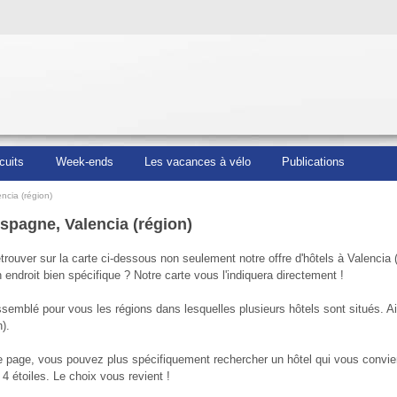
cuits
Week-ends
Les vacances à vélo
Publications
encia (région)
spagne, Valencia (région)
rouver sur la carte ci-dessous non seulement notre offre d'hôtels à Valencia (
n endroit bien spécifique ? Notre carte vous l'indiquera directement !
emblé pour vous les régions dans lesquelles plusieurs hôtels sont situés. Ain
).
e page, vous pouvez plus spécifiquement rechercher un hôtel qui vous convie
4 étoiles. Le choix vous revient !