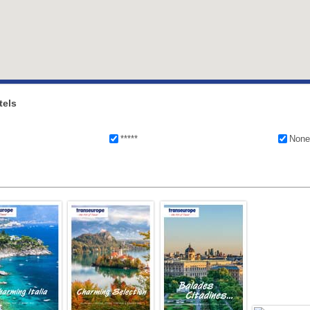
tels
*****
Non