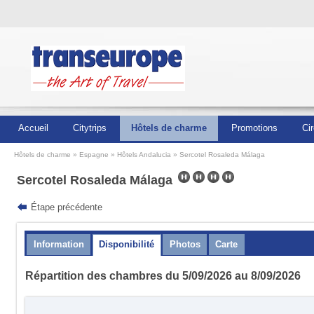
Accueil
Citytrips
Hôtels de charme
Promotions
Cir
Hôtels de charme
Espagne
Hôtels Andalucia
Sercotel Rosaleda Málaga
Sercotel Rosaleda Málaga
Étape précédente
Information
Disponibilité
Photos
Carte
Répartition des chambres du 5/09/2026 au 8/09/2026