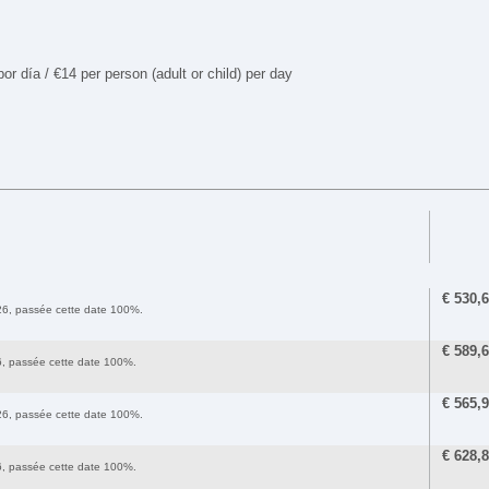
or día / €14 per person (adult or child) per day
€
530,
2026, passée cette date 100%.
€
589,
26, passée cette date 100%.
€
565,
2026, passée cette date 100%.
€
628,
26, passée cette date 100%.