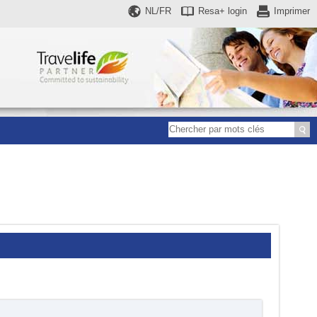
NL/FR
Resa+
login
Imprimer