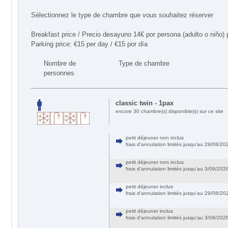
Sélectionnez le type de chambre que vous souhaitez réserver
Breakfast price / Precio desayuno 14€ por persona (adulto o niño) p
Parking price: €15 per day / €15 por día
Nombre de
Type de chambre
personnes
classic twin - 1pax
encore 30 chambre(s) disponible(s) sur ce site
petit déjeuner non inclus
frais d'annulation limités jusqu'au 29/08/
petit déjeuner non inclus
frais d'annulation limités jusqu'au 3/09/20
petit déjeuner inclus
frais d'annulation limités jusqu'au 29/08/
petit déjeuner inclus
frais d'annulation limités jusqu'au 3/09/20