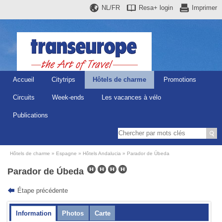
NL/FR
Resa+
login
Imprimer
Accueil
Citytrips
Hôtels de charme
Promotions
Circuits
Week-ends
Les vacances à vélo
Publications
Hôtels de charme
Espagne
Hôtels Andalucia
Parador de Úbeda
Parador de Úbeda
Étape précédente
Information
Photos
Carte