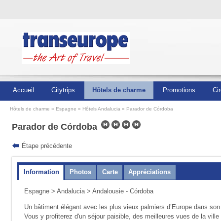
Accueil
Citytrips
Hôtels de charme
Promotions
Cir
Hôtels de charme
Espagne
Hôtels Andalucia
Parador de Córdoba
Parador de Córdoba
Étape précédente
Information
Photos
Carte
Appréciations
Espagne
>
Andalucia
> Andalousie - Córdoba
Un bâtiment élégant avec les plus vieux palmiers d’Europe dans son j
Vous y profiterez d'un séjour paisible, des meilleures vues de la vil