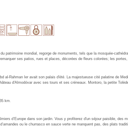
 du patrimoine mondial, regorge de monuments, tels que la mosquée-cathédrale,
emarquer ses patios, rues et places, décorées de fleurs colorées; les portes,
ù Abd al-Rahman Ier avait son palais d'été. La majestueuse cité palatine de M
château d'Almodóvar avec ses tours et ses créneaux. Montoro, la petite Tolè
135 km.
miers d’Europe dans son jardin. Vous y profiterez d'un séjour paisible, des me
 d’amandes ou le churrasco en sauce verte ne manquent pas, des plats tradit