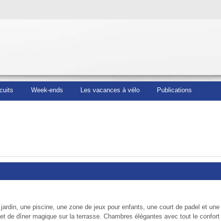
cuits
Week-ends
Les vacances à vélo
Publications
ardin, une piscine, une zone de jeux pour enfants, une court de padel et une 
le et de dîner magique sur la terrasse. Chambres élégantes avec tout le confort