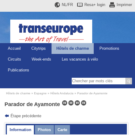
NL/FR
Resa+
login
Imprimer
Accueil
Citytrips
Hôtels de charme
Promotions
Circuits
Week-ends
Les vacances à vélo
Publications
Hôtels de charme
Espagne
Hôtels Andalucia
Parador de Ayamonte
Parador de Ayamonte
Étape précédente
Information
Photos
Carte