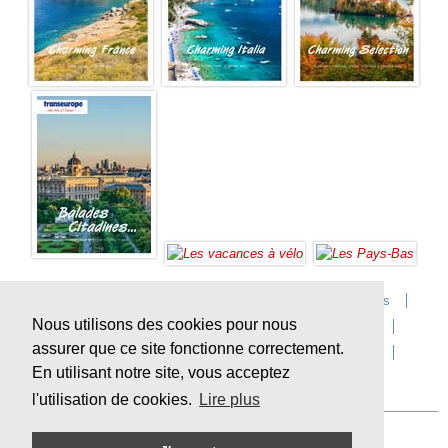
Accueil
Infos sur Transeurope
Postes vacants
Nous utilisons des cookies pour nous
Contact
Questions?
Agences
Extras
assurer que ce site fonctionne correctement.
Conditions de voyage
Assurances
privacy
En utilisant notre site, vous acceptez
Durabilité
l'utilisation de cookies.
Lire plus