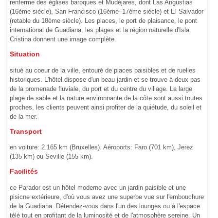
renferme des églises baroques et Mudéjares, dont Las Angustias
(16ème siècle), San Francisco (16ème–17ème siècle) et El Salvador
(retable du 18ème siècle). Les places, le port de plaisance, le pont
international de Guadiana, les plages et la région naturelle d'Isla
Cristina donnent une image complète.
Situation
situé au coeur de la ville, entouré de places paisibles et de ruelles
historiques. L'hôtel dispose d'un beau jardin et se trouve à deux pas
de la promenade fluviale, du port et du centre du village. La large
plage de sable et la nature environnante de la côte sont aussi toutes
proches, les clients peuvent ainsi profiter de la quiétude, du soleil et
de la mer.
Transport
en voiture: 2.165 km (Bruxelles). Aéroports: Faro (701 km), Jerez
(135 km) ou Seville (155 km).
Facilités
ce Parador est un hôtel moderne avec un jardin paisible et une
pisicne extérieure, d'où vous avez une superbe vue sur l'embouchure
de la Guadiana. Détendez-vous dans l'un des lounges ou à l'espace
télé tout en profitant de la luminosité et de l'atmosphère sereine. Un