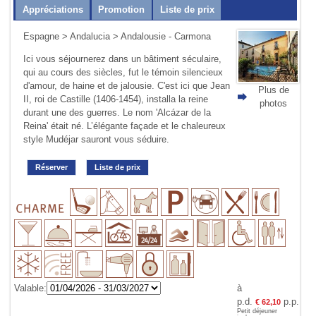
Appréciations
Promotion
Liste de prix
Espagne
>
Andalucia
> Andalousie - Carmona
Ici vous séjournerez dans un bâtiment séculaire,
qui au cours des siècles, fut le témoin silencieux
d'amour, de haine et de jalousie. C'est ici que Jean
Plus de
II, roi de Castille (1406-1454), installa la reine
photos
durant une des guerres. Le nom 'Alcázar de la
Reina' était né. L’élégante façade et le chaleureux
style Mudéjar sauront vous séduire.
Réserver
Liste de prix
Valable:
à
p.d.
p.p.
€ 62,10
Petit déjeuner