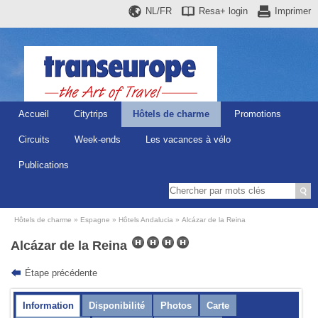
NL/FR
Resa+
login
Imprimer
Accueil
Citytrips
Hôtels de charme
Promotions
Circuits
Week-ends
Les vacances à vélo
Publications
Hôtels de charme
Espagne
Hôtels Andalucia
Alcázar de la Reina
Alcázar de la Reina
Étape précédente
Information
Disponibilité
Photos
Carte