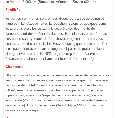
en voiture: 2.090 km (Bruxelles). Aéroports: Sevilla (30 km).
Facilités
les parties communes sont ornées d'oeuvres d'art et de peintures
murales. Hall d'accueil avec la réception, salons et quelques coins-
lecture paisibles. Le restaurant, décoré avec des motifs de
flamenco, sert des spécialités locales. Pub irlandais et bar à tapas.
Les patios sont typiques de l'architec­ture régionale. En été vous
pourrez y prendre un petit plat. Piscine écologique en plein air (11 x
7 m, eau salée) avec chaises longues et parasols gratuits. Sauna.
Garage privé: à p.d. € 10,70/24 h (ne peut pas être réservé à
l'avance) ou stationnement aux alentours de l'hôtel (limité).
Chambres
68 chambres adorables, avec un mobilier ancien et de belles étoffes
aux couleurs harmonieuses, décorées dans le respect du caractère
histo­rique de l’hôtel. Nous vous réservons une chambre standard
(20 m², max. 3 personnes), une chambre supérieure (22 m², max.
2 personnes, vue sur la Vega de Carmona ou vue patio), ou une
junior suite (25 m², max. 2 personnes, vue sur la Vega de Carmona
ou vue patio). Lit supplémentaire (3e adulte): € 55/nuit. Chambre
double à usage single.