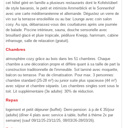
cet hôtel géré en famille a plusieurs restaurants dont le Kofelstüberl
de style bavarois, le petit et intimiste Ammerblick et le Sonnenhof
avec une carte méditerranéenne et allemande. Dégustez un verre de
vin sur la terrasse ensoleillée ou au bar. Lounge avec coin salon
cosy. Au spa, débarrassez-vous des courbatures après une journée
de balade. Piscine intérieure, sauna, douche sensorielle avec
brouillard glacé et pluie tropicale, pédiluve Kneipp, hammam, cabine
infrarouge, salle de relaxation (gratuit).
Chambres
atmosphère cozy grâce au bois dans les 51 chambres. Chaque
chambre a une décoration propre et différe quant à sa taille de part la
construction traditionnelle de l'immeuble. Sol laminé avec moquette,
balcon ou terrasse. Pas de climatisation. Pour max. 3 personnes:
chambre standard (25-28 m²) ou junior suite plus spacieuse (44 m²)
avec séjour et chambre séparés. Les chambres singles sont sous le
toit. Lit supplémentaire (3e adulte): 30% de réduction.
Repas
logement et petit déjeuner (buffet). Demi-pension: à p.de € 35/jour
(adulte) (dîner 4 plats avec service à table, buffet à thème 2x par
semaine) (sauf 09/11/25-23/11/25, 08/03/26-28/03/26).