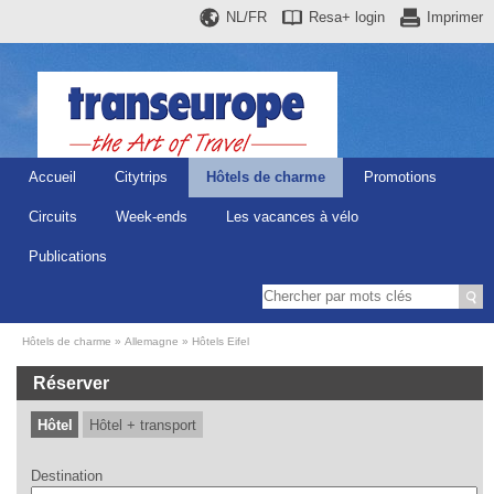
NL/FR
Resa+
login
Imprimer
Accueil
Citytrips
Hôtels de charme
Promotions
Circuits
Week-ends
Les vacances à vélo
Publications
Hôtels de charme
Allemagne
Hôtels Eifel
Réserver
Hôtel
Hôtel + transport
Destination