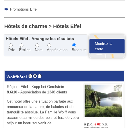
Promotions Eifel
Hôtels de charme
> Hôtels Eifel
Hôtels Eifel - Arrangez les résultats
Montrez la
carte
Prix
Étoiles
Nom
Appréciation
Brochure
Wolffhôtel
Région: Eifel - Kopp bei Gerolstein
8.6/10
- Appréciation de 1348 clients
Cet hôtel offre une situation parfaite aux
amoureux de la nature, de balades et de
tranquillité absolue. La Famille Wolff vous
accueille au milieu des bois et fera de votre
séjour un beau souvenir de ...
à p.d.
p.p.
€
62
Petit déjeuner inclus