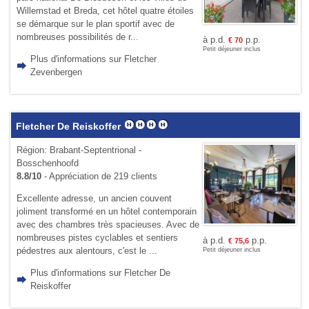
Willemstad et Breda, cet hôtel quatre étoiles
se démarque sur le plan sportif avec de
nombreuses possibilités de r...
à p.d.
p.p.
€
70
Petit déjeuner inclus
Plus d'informations sur Fletcher
Zevenbergen
Fletcher De Reiskoffer
Région: Brabant-Septentrional -
Bosschenhoofd
8.8/10
- Appréciation de 219 clients
Excellente adresse, un ancien couvent
joliment transformé en un hôtel contemporain
avec des chambres très spacieuses. Avec de
nombreuses pistes cyclables et sentiers
à p.d.
p.p.
€
75,6
pédestres aux alentours, c'est le ...
Petit déjeuner inclus
Plus d'informations sur Fletcher De
Reiskoffer