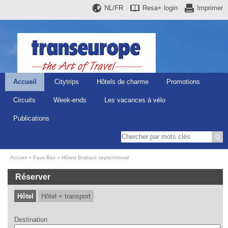
NL/FR
Resa+
login
Imprimer
Accueil
Citytrips
Hôtels de charme
Promotions
Circuits
Week-ends
Les vacances à vélo
Publications
Accueil
Pays-Bas
Hôtels Brabant septentrional
Réserver
Hôtel
Hôtel + transport
Destination