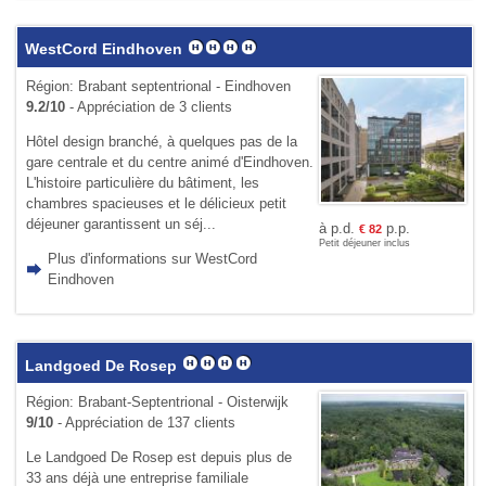
WestCord Eindhoven
Région: Brabant septentrional - Eindhoven
9.2/10
- Appréciation de 3 clients
Hôtel design branché, à quelques pas de la
gare centrale et du centre animé d'Eindhoven.
L'histoire particulière du bâtiment, les
chambres spacieuses et le délicieux petit
déjeuner garantissent un séj...
à p.d.
p.p.
€
82
Petit déjeuner inclus
Plus d'informations sur WestCord
Eindhoven
Landgoed De Rosep
Région: Brabant-Septentrional - Oisterwijk
9/10
- Appréciation de 137 clients
Le Landgoed De Rosep est depuis plus de
33 ans déjà une entreprise familiale