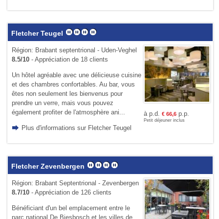
Fletcher Teugel
Région: Brabant septentrional - Uden-Veghel
8.5/10
- Appréciation de 18 clients
Un hôtel agréable avec une délicieuse cuisine
et des chambres confortables. Au bar, vous
êtes non seulement les bienvenus pour
prendre un verre, mais vous pouvez
également profiter de l'atmosphère ani...
à p.d.
p.p.
€
66,6
Petit déjeuner inclus
Plus d'informations sur Fletcher Teugel
Fletcher Zevenbergen
Région: Brabant Septentrional - Zevenbergen
8.7/10
- Appréciation de 126 clients
Bénéficiant d'un bel emplacement entre le
parc national De Biesbosch et les villes de