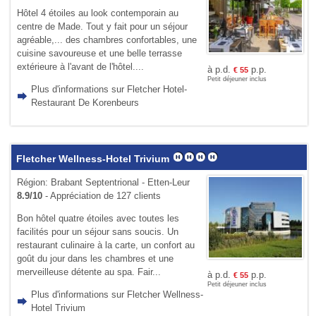
Hôtel 4 étoiles au look contemporain au
centre de Made. Tout y fait pour un séjour
agréable,... des chambres confortables, une
cuisine savoureuse et une belle terrasse
extérieure à l'avant de l'hôtel....
à p.d.
p.p.
€
55
Petit déjeuner inclus
Plus d'informations sur Fletcher Hotel-
Restaurant De Korenbeurs
Fletcher Wellness-Hotel Trivium
Région: Brabant Septentrional - Etten-Leur
8.9/10
- Appréciation de 127 clients
Bon hôtel quatre étoiles avec toutes les
facilités pour un séjour sans soucis. Un
restaurant culinaire à la carte, un confort au
goût du jour dans les chambres et une
merveilleuse détente au spa. Fair...
à p.d.
p.p.
€
55
Petit déjeuner inclus
Plus d'informations sur Fletcher Wellness-
Hotel Trivium